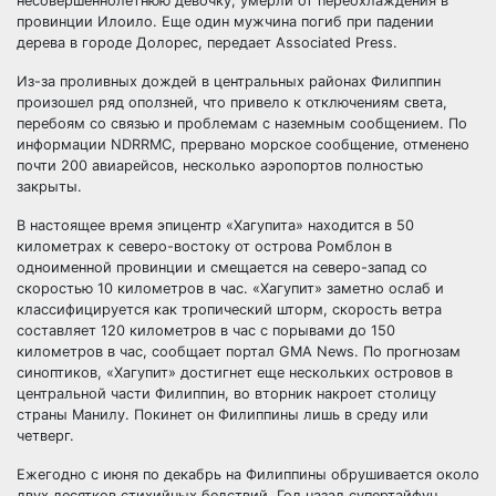
несовершеннолетнюю девочку, умерли от переохлаждения в
провинции Илоило. Еще один мужчина погиб при падении
дерева в городе Долорес, передает Associated Press.
Из-за проливных дождей в центральных районах Филиппин
произошел ряд оползней, что привело к отключениям света,
перебоям со связью и проблемам с наземным сообщением. По
информации NDRRMC, прервано морское сообщение, отменено
почти 200 авиарейсов, несколько аэропортов полностью
закрыты.
В настоящее время эпицентр «Хагупита» находится в 50
километрах к северо-востоку от острова Ромблон в
одноименной провинции и смещается на северо-запад со
скоростью 10 километров в час. «Хагупит» заметно ослаб и
классифицируется как тропический шторм, скорость ветра
составляет 120 километров в час с порывами до 150
километров в час, сообщает портал GMA News. По прогнозам
синоптиков, «Хагупит» достигнет еще нескольких островов в
центральной части Филиппин, во вторник накроет столицу
страны Манилу. Покинет он Филиппины лишь в среду или
четверг.
Ежегодно с июня по декабрь на Филиппины обрушивается около
двух десятков стихийных бедствий. Год назад супертайфун