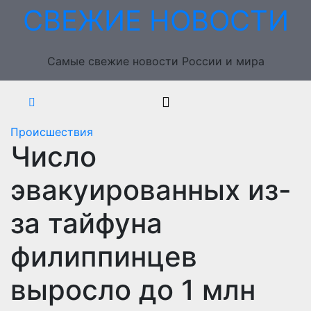
Перейти
СВЕЖИЕ НОВОСТИ
к
содержимому
Самые свежие новости России и мира
Происшествия
Число
эвакуированных из-
за тайфуна
филиппинцев
выросло до 1 млн