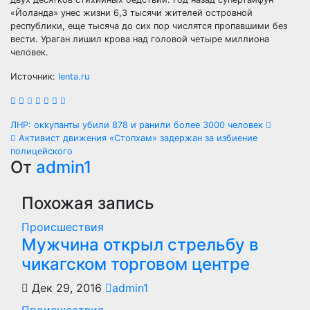
«Йоланда» унес жизни 6,3 тысячи жителей островной
республики, еще тысяча до сих пор числятся пропавшими без
вести. Ураган лишил крова над головой четыре миллиона
человек.
Источник:
lenta.ru
Навигация
ЛНР: оккупанты убили 878 и ранили более 3000 человек
Активист движения «Стопхам» задержан за избиение
по
полицейского
От
admin1
записям
Похожая запись
Происшествия
Мужчина открыл стрельбу в
чикагском торговом центре
Дек 29, 2016
admin1