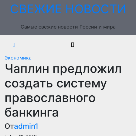
Перейти
СВЕЖИЕ НОВОСТИ
к
содержимому
Самые свежие новости России и мира
Экономика
Чаплин предложил
создать систему
православного
банкинга
От
admin1