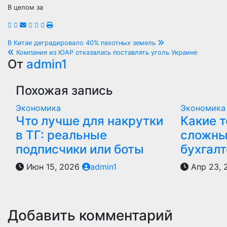
В целом за
Навигация
В Китае деградировало 40% пахотных земель
Компания из ЮАР отказалась поставлять уголь Украине
по
От
admin1
записям
Похожая запись
Экономика
Экономика
Что лучше для накрутки
Какие 
в ТГ: реальные
сложны
подписчики или боты
бухгалт
Июн 15, 2026
admin1
Апр 23,
Добавить комментарий