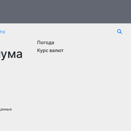
то
Погода
мума
Курс валют
данные