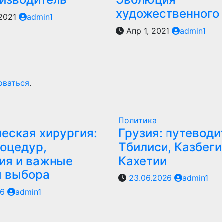
художественного
 2021
admin1
Апр 1, 2021
admin1
оваться
.
Политика
еская хирургия:
Грузия: путеводи
оцедур,
Тбилиси, Казбеги
ия и важные
Кахетии
ы выбора
23.06.2026
admin1
26
admin1