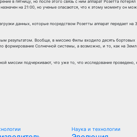
ение в пятницу, но после этого связь с ним аппарат Розетта потерял
назначен на 21:00, но ученые опасаются, что к этому моменту он мо
загрузки данных, которые посредством Розетты аппарат передает на 
ым результатом. Вообще, в миссию Филы входило десять бортовых
ло формирование Солнечной системы, а возможно, и то, как на Земл
ой миссии подчеркивают, что уже то, что исследование проведено, 
хнологии
Наука и технологии
оизводитель
Эволюция