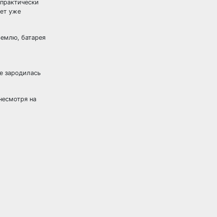
 практически
жет уже
Землю, батарея
е зародилась
несмотря на