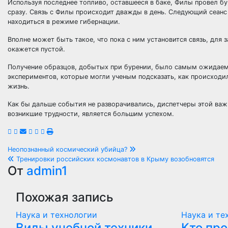
Используя последнее топливо, оставшееся в баке, Филы провел бур
сразу. Связь с Филы происходит дважды в день. Следующий сеанс 
находиться в режиме гибернации.
Вполне может быть такое, что пока с ним установится связь, для 
окажется пустой.
Получение образцов, добытых при бурении, было самым ожидаем
экспериментов, которые могли ученым подсказать, как происходи
жизнь.
Как бы дальше события не разворачивались, диспетчеры этой важн
возникшие трудности, является большим успехом.
Навигация
Неопознанный космический убийца?
Тренировки российских космонавтов в Крыму возобновятся
по
От
admin1
записям
Похожая запись
Наука и технологии
Наука и те
Виды учебной техники
Кто пр