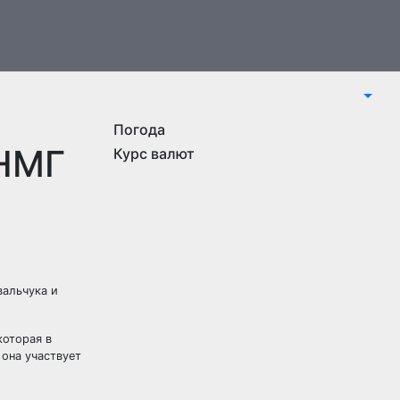
Погода
 НМГ
Курс валют
вальчука и
которая в
 она участвует