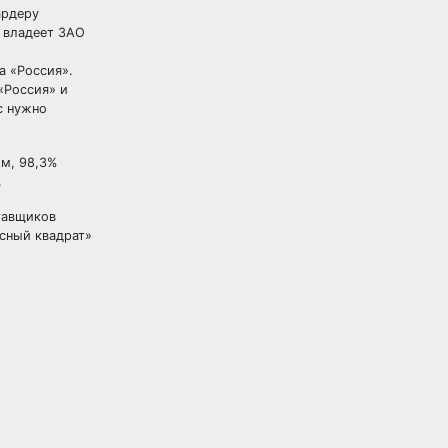
ардеру
Г владеет ЗАО
а «Россия».
«Россия» и
с нужно
ом, 98,3%
.
ставщиков
асный квадрат»