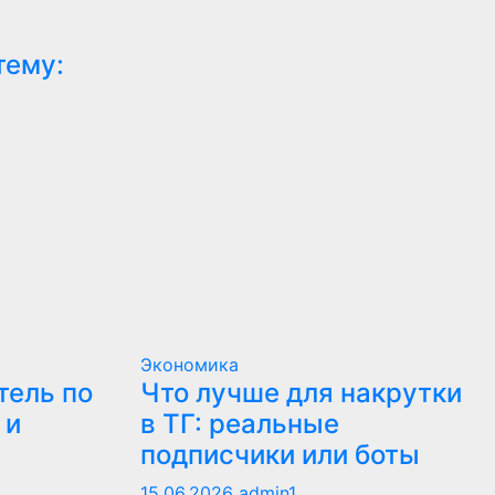
тему:
Экономика
тель по
Что лучше для накрутки
 и
в ТГ: реальные
подписчики или боты
15.06.2026
admin1