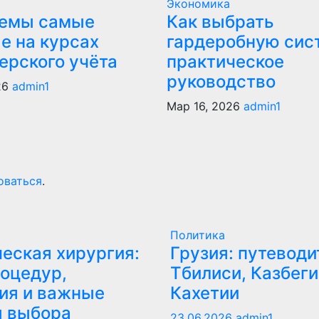
Экономика
темы самые
Как выбрать
е на курсах
гардеробную сис
ерского учёта
практическое
руководство
26
admin1
Мар 16, 2026
admin1
оваться
.
Политика
еская хирургия:
Грузия: путеводи
оцедур,
Тбилиси, Казбеги
ия и важные
Кахетии
ы выбора
23.06.2026
admin1