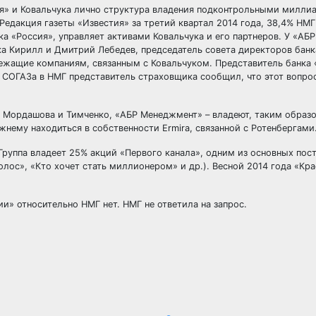
ия» и Ковальчука лично структура владения подконтрольными милли
Редакция газеты «Известия» за третий квартал 2014 года, 38,4% НМ
 «Россия», управляет активами Ковальчука и его партнеров. У «АБР
а Кирилл и Дмитрий Лебедев, председатель совета директоров банк
ежащие компаниям, связанным с Ковальчуком. Представитель банка 
 СОГАЗа в НМГ представитель страховщика сообщил, что этот вопро
ы Мордашова и Тимченко, «АБР Менеджмент» – владеют, таким образ
жнему находиться в собственности Ermira, связанной с Ротенбергами
 Группа владеет 25% акций «Первого канала», одним из основных по
олос», «Кто хочет стать миллионером» и др.). Весной 2014 года «Кр
и» относительно НМГ нет. НМГ не ответила на запрос.