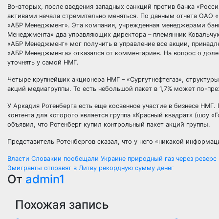
Во-вторых, после введения западных санкций против банка «Росс
активами начала стремительно меняться. По данным отчета ОАО «
«АБР Менеджмент». Эта компания, учрежденная менеджерами банка
Менеджмента» два управляющих директора – племянник Ковальчук
«АБР Менеджмент» мог получить в управление все акции, принадл
«АБР Менеджмента» отказался от комментариев. На вопрос о доле
уточнять у самой НМГ.
Четыре крупнейших акционера НМГ – «Сургутнефтегаз», структур
акций медиагруппы. То есть небольшой пакет в 1,7% может по-пре
У Аркадия Ротенберга есть еще косвенное участие в бизнесе НМГ.
контента для которого является группа «Красный квадрат» (шоу «Г
объявил, что Ротенберг купил контрольный пакет акций группы.
Представитель Ротенбергов сказал, что у него «никакой информаци
Навигация
Власти Словакии пообещали Украине природный газ через реверс
Эмигранты отправят в Литву рекордную сумму денег
по
От
admin1
записям
Похожая запись