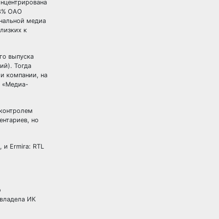
онцентрирована
 3% ОАО
ональной медиа
лизких к
го выпуска
ий). Тогда
и компании, на
и «Медиа-
 контролем
ентариев, но
и Ermira: RTL
о
 владела ИК