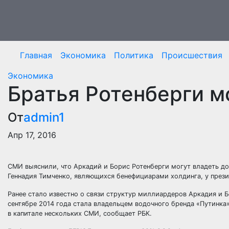
Перейти
к
содержимому
Главная
Экономика
Политика
Происшествия
Экономика
Братья Ротенберги м
От
admin1
Апр 17, 2016
СМИ выяснили, что Аркадий и Борис Ротенберги могут владеть д
Геннадия Тимченко, являющихся бенефициарами холдинга, у прези
Ранее стало
известно о связи структур миллиардеров Аркадия и Бо
сентябре 2014 года стала владельцем водочного бренда «Путинка»
в капитале нескольких СМИ, сообщает РБК.