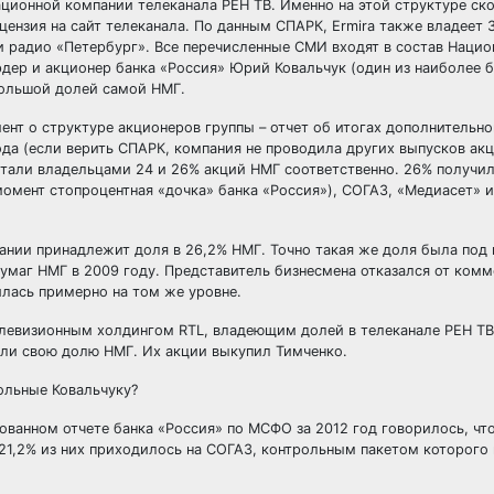
ционной компании телеканала РЕН ТВ. Именно на этой структуре ск
ицензия на сайт телеканала. По данным СПАРК, Ermira также владеет
 радио «Петербург». Все перечисленные СМИ входят в состав Наци
ер и акционер банка «Россия» Юрий Ковальчук (один из наиболее б
большой долей самой НМГ.
нт о структуре акционеров группы – отчет об итогах дополнительно
да (если верить СПАРК, компания не проводила других выпусков акц
тали владельцами 24 и 26% акций НМГ соответственно. 26% получил
момент стопроцентная «дочка» банка «Россия»), СОГАЗ, «Медиасет» 
пании принадлежит доля в 26,2% НМГ. Точно такая же доля была под
умаг НМГ в 2009 году. Представитель бизнесмена отказался от комм
илась примерно на том же уровне.
евизионным холдингом RTL, владеющим долей в телеканале РЕН ТВ, 
дали свою долю НМГ. Их акции выкупил Тимченко.
ольные Ковальчуку?
ованном отчете банка «Россия» по МСФО за 2012 год говорилось, чт
 21,2% из них приходилось на СОГАЗ, контрольным пакетом которого