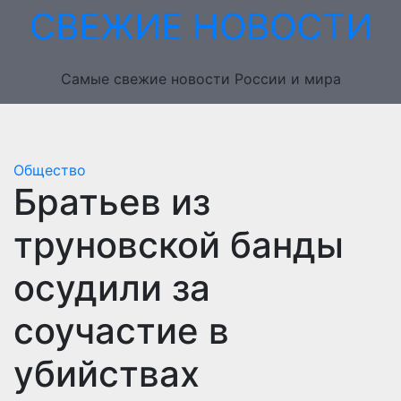
Перейти
СВЕЖИЕ НОВОСТИ
к
содержимому
Самые свежие новости России и мира
Общество
Братьев из
труновской банды
осудили за
соучастие в
убийствах