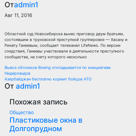
От
admin1
Авг 11, 2016
Областной суд Новосибирска вынес приговор двум братьям,
состоявшим в труновской преступной группировке — Хасану и
Ринату Ганеевым, сообщает телеканал LifeNews. По версии
следствия, Ганеевы участвовали в деятельности преступного
сообщества, на счету которого несколько
Навигация
Вывоз обломков Boeing откладывается по инициативе
Нидерландов
по
Азербайджан бесплатно кормит бойцов АТО
От
admin1
записям
Похожая запись
Общество
Пластиковые окна в
Долгопрудном