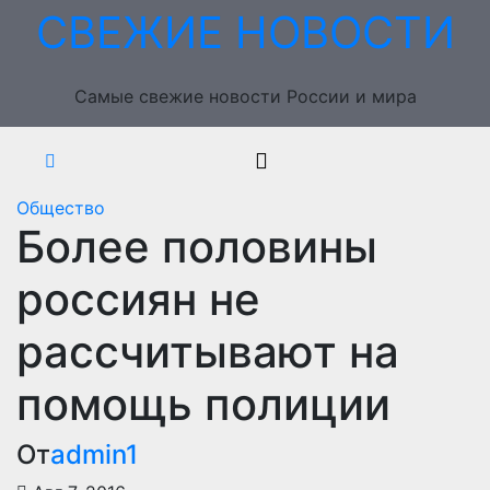
Перейти
СВЕЖИЕ НОВОСТИ
к
содержимому
Самые свежие новости России и мира
Общество
Более половины
россиян не
рассчитывают на
помощь полиции
От
admin1