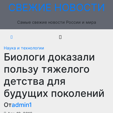
Перейти
СВЕЖИЕ НОВОСТИ
к
содержимому
Самые свежие новости России и мира
Наука и технологии
Биологи доказали
пользу тяжелого
детства для
будущих поколений
От
admin1