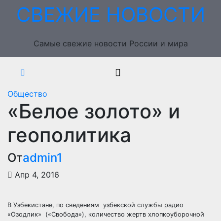
Перейти
СВЕЖИЕ НОВОСТИ
к
содержимому
Самые свежие новости России и мира
Общество
«Белое золото» и
геополитика
От
admin1
Апр 4, 2016
В Узбекистане, по сведениям узбекской службы радио
«Озодлик» («Свобода»), количество жертв хлопкоуборочной