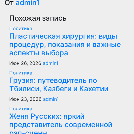
по
От
admin1
записям
Похожая запись
Политика
Пластическая хирургия: виды
процедур, показания и важные
аспекты выбора
Июн 26, 2026
admin1
Политика
Грузия: путеводитель по
Тбилиси, Казбеги и Кахетии
Июн 23, 2026
admin1
Политика
Женя Русских: яркий
представитель современной
рэп-сцены