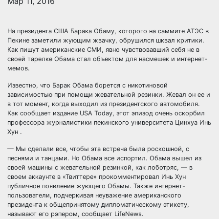
Мар 11, 2016
На президента США Барака Обаму, которого на саммите АТЭС в
Пекине заметили жующим жвачку, обрушился шквал критики.
Как пишут американские СМИ, явно чувствовавший себя не в
своей тарелке Обама стал объектом для насмешек и интернет-
мемов.
Известно, что Барак Обама
борется с никотиновой
зависимостью при помощи жевательной резинки. Жевал он ее и
в тот момент, когда выходил из президентского автомобиля.
Как сообщает издание USA Today, этот эпизод очень оскорбил
профессора журналистики пекинского университета Цинхуа Инь
Хун
.
— Мы сделали все, чтобы эта встреча была роскошной, с
песнями и танцами. Но Обама все испортил. Обама вышел из
своей машины с жевательной резинкой, как лоботряс, — в
своем аккаунте в «Твиттере» прокомментировал Инь Хун
публичное появление жующего Обамы. Также интернет-
пользователи, подчеркивая неуважение американского
президента к общепринятому дипломатическому этикету,
называют его рэпером, сообщает LifeNews.