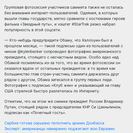
Групповая фотосессия участников саммита также не осталась
без внимания интернет-пользователей. Одеяния, в которых
вышли главы государств, метко сравнили с костюмами героев
фильма «Звездный путь», и хэштег #StarTrek резко набрал
популярность в этой соцсети.
— Кто-нибудь предупредите Обаму, что Хэллоуин был в
прошлом месяце, — такой подписью один из пользователей с
ником @kylenbecker сопроводил фотографию американского
президента, стоящего с несчастным видом. Особо едко над
Обамой посмеялись из-за того, что во время фотосессии он
оказался вдали от остальных президентов: в то время как
большинство глав стран-участниц саммита держались друг
рядом с другом, Обама затесался в группу первых леди.
Фотография с подписью «Клуб жен» и указывающей на главу
США стрелкой быстро разлетелась по Интернету.
Отметим, что на этом же снимке президент России Владимир
Путин, стоящий рядом с председателем КНР Си Цзиньпином,
подписан как «Почетный гость».
Навигация
Сербия готова серьезно пополнить армию Донбасса
Эксперт: американцы намеренно поджигают всю Евразию