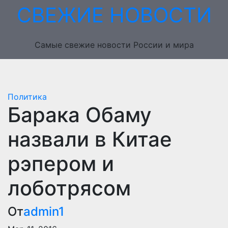
Перейти
СВЕЖИЕ НОВОСТИ
к
содержимому
Самые свежие новости России и мира
Политика
Барака Обаму
назвали в Китае
рэпером и
лоботрясом
От
admin1