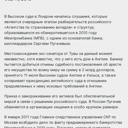
В Высоком суде в Лондоне начались слушания, которые
являются очередным этапом разбирательств российского
«Агентства по страхованию вкладов» и структур,
образовавшихся из обанкротившегося в 2010 году
Межпромбанка (МПБ), с одним из основателей банка,
миллиардером Сергеем
Пугачевым.
Местонахождение экс-сенатора от Тувы на данный момент
неизвестно, хотя известно, что у него есть дом в Англии. Банкир
пытается добиться отмены судебного постановления об аресте
его имущества по всему миру на сумму в 2 млрд долларов,
принятого 11 июля Высоким судом Англии и Уэльса, а также
оспаривает юрисдикцию английского суда в отношении
предъявленных к нему исковых требований в Англии.
Приказ о замораживании его активов был обеспечительной
мерой в связи с решением российского суда. В России Пугачев
обвиняется в организации хищения в особо крупном размере.
В январе 2011 года Главное следственное управление СКР по
Москве возбудило дело по факту преднамеренного банкротства
Межпромбанка в 2010 году. Пугачева, который считается