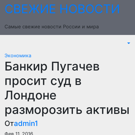
Перейти
СВЕЖИЕ НОВОСТИ
к
содержимому
Самые свежие новости России и мира
Экономика
Банкир Пугачев
просит суд в
Лондоне
разморозить активы
От
admin1
Фев 11, 2016