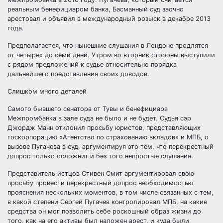
реальным бенефициаром банка, Басманный суд заочно
арестовал и объявил в международный розыск в декабре 2013
года.
Предполагается, что нынешние слушания в Лондоне продлятся
от четырех до семи дней. Утром во вторник стороны выступили
с рядом предложений к судье относительно порядка
дальнейшего представления своих доводов.
Слишком много деталей
Самого бывшего сенатора от Тувы и бенефициара
Межпромбанка в зале суда не было и не будет. Судья сэр
Джордж Манн отклонил просьбу юристов, представляющих
госкорпорацию «Агентство по страхованию вкладов» и МПБ, о
вызове Пугачева в суд, аргументируя это тем, что перекрестный
допрос только осложнит и без того непростые слушания.
Представитель истцов Стивен Смит аргументировал свою
просьбу провести перекрестный допрос необходимостью
прояснения нескольких моментов, в том числе связанных с тем,
в какой степени Сергей Пугачев контролировал МПБ, на какие
средства он мог позволить себе роскошный образ жизни до
того, как на его активы был наложен арест, и куда были