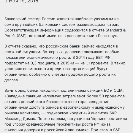
Ноя 19, 2016
Банковский сектор России является наиболее уязвимым из
семи крупнейших банковских систем развивающихся стран.
Соответствующая информация содержится в отчете Standard &
Poor’s (S&P), который имеется в распоряжении «Ленты.ру».
В отчете сказано, что российские банки
сейчас находятся в
сложной ситуации. Во-первых, давление оказывают слабые
показатели экономического роста. В 2014 году ВВП РФ
подрастет на 0,3 процента, в 2015-м — на 1,1 процента. В таких
условиях возможности кредитных организаций будут
ограничены, особенно с учетом продолжающего роста их
долгов.
Во-вторых, банки находятся под влиянием санкций ЕС и США.
«Западные санкции напрямую затрагивают более 50 процентов
активов российского банковского сектора вследствие
ограничения доступа банков к европейскому и американскому
рынкам капитала», — подчеркнул кредитный аналитик S&P
Мохамед Дамак. По его словам, ситуация на Украине поставила
под угрозу среднесрочные перспективы роста РФ из-за
снижения доверия к российской экономике. При этом в S&P