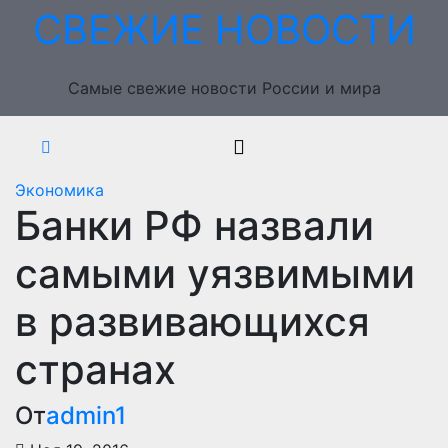
Перейти
СВЕЖИЕ НОВОСТИ
к
содержимому
Самые свежие новости России и мира
Экономика
Банки РФ назвали
самыми уязвимыми
в развивающихся
странах
От
admin1