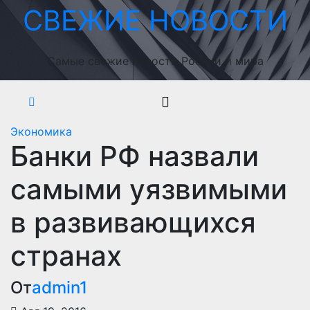
Перейти
СВЕЖИЕ НОВОСТИ
к
содержимому
Самые свежие новости России и мира
Экономика
Банки РФ назвали
самыми уязвимыми
в развивающихся
странах
От
admin1