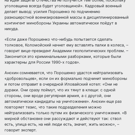
на идеи защиты Отечества не получится тем более, поскольку
уголовщина всегда будет уголовщиной». Кадровый военный
делает вывод: усилия Порошенко по подчинению
разношерстной военизированной массы в дисциплинированный
контингент минобороны Украины автоматически пойдут в
никуда.
«Если даже Порошенко что-нибудь попытается сделать
толковое, Коломойский начнет ему вставлять палки в колеса, –
говорит вице-президент Академии геополитических проблем. –
Закончится это криминальными разборками, которые были
характерны для России 1990-х годов».
Анохин сомневается, что Порошенко удастся нейтрализовать
«добровольцев», если он их формально подчинит минобороны
и потом отправит в очередной Иловайский котел: «Они не
дураки. Они сразу поймут, что их тянут в клещи: с одной
стороны, они вроде регулярная армия, а с другой, они
автоматически кандидаты на уничтожение». Анохин еще раз
повторяет тезис, что такие подразделения можно
нейтрализовать только путем их физического уничтожения. «В
мирной обстановке они рассуждают и действуют так: ствол
есть, улица есть, на ней люди есть, значит, жить можно», –
говорит эксперт.