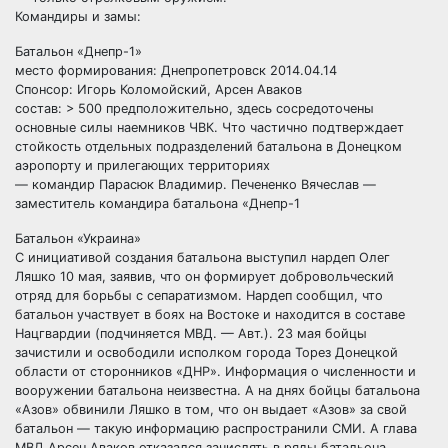
Командиры и замы:
Батальон «Днепр-1»
место формирования: Днепропетровск 2014.04.14
Спонсор: Игорь Коломойский, Арсен Аваков
состав: > 500 предположительно, здесь сосредоточены
основные силы наемников ЧВК. Что частично подтверждает
стойкость отдельных подразделений батальона в Донецком
аэропорту и прилегающих территориях
— командир Парасюк Владимир. Печененко Вячеслав —
заместитель командира батальона «Днепр-1
Батальон «Украина»
С инициативой создания батальона выступил нардеп Олег
Ляшко 10 мая, заявив, что он формирует добровольческий
отряд для борьбы с сепаратизмом. Нардеп сообщил, что
батальон участвует в боях на Востоке и находится в составе
Нацгвардии (подчиняется МВД. — Авт.). 23 мая бойцы
зачистили и освободили исполком города Торез Донецкой
области от сторонников «ДНР». Информация о численности и
вооружении батальона неизвестна. А на днях бойцы батальона
«Азов» обвинили Ляшко в том, что он выдает «Азов» за свой
батальон — такую информацию распространили СМИ. А глава
МВД Арсен Аваков отказался зачислять в ряды батальона