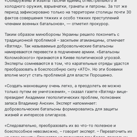
«Обнаружены и изъяты тысячи единиц огнестрельного и
холодного оружия, взрывчатки, гранаты и патроны. За тот же
период зафиксировано только на территории столицы почти 30
фактов совершения тяжких и особо тяжких преступлений
членами военных батальонов», — отметил прокурор.
Таким образом минобороны Украины решило покончить с
традиционной проблемой – засильем атаманщины, отмечает
«Взгляд». Так называемые добровольческие батальоны
намереваются перевести в подчинение армии. «Батальоны
Коломойского» признаются в Киеве политической угрозой.
Эксперты сомневаются в том, что карательные отряды удастся
преобразовать в боеспособную силу «АТО». Но эти боевики
вполне могут стать проблемой для власти Порошенко.
«Создать махновщину очень легко, а преодолеть ее можно
только путем ее уничтожения», – сказал газете «Взгляд» вице-
президент Академии геополитических проблем, полковник
запаса Владимир Анохин. Эксперт напоминает:
добровольческие батальоны формировались для защиты
жизней и интересов олигархов.
«Следовательно, преобразовать их во что-то полезное и
боеспособное невозможно, – говорит эксперт. – Перезаточить их