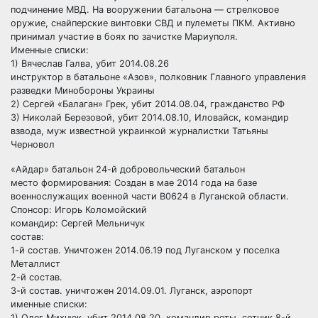
подчинение МВД. На вооружении батальона — стрелковое
оружие, снайперские винтовки СВД и пулеметы ПКМ. Активно
принимал участие в боях по зачистке Мариуполя.
Именные списки:
1) Вячеслав Галва, убит 2014.08.26
инструктор в батальоне «Азов», полковник Главного управления
разведки Минобороны Украины
2) Сергей «Балаган» Грек, убит 2014.08.04, гражданство РФ
3) Николай Березовой, убит 2014.08.10, Иловайск, командир
взвода, муж известной украинкой журналистки Татьяны
Черновол
«Айдар» батальон 24-й добровольческий батальон
место формирования: Создан в мае 2014 года на базе
военнослужащих военной части В0624 в Луганской области.
Спонсор: Игорь Коломойский
командир: Сергей Мельничук
состав:
1-й состав. Уничтожен 2014.06.19 под Луганском у поселка
Металлист
2-й состав.
3-й состав. уничтожен 2014.09.01. Луганск, аэропорт
именные списки:
1) Олег Михнюк, убит 2014.08.20, командир роты, сотник 8-й