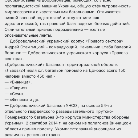
Сформированы из добровольцев, имеющих, согласно
пропагандистской машине Украины, общую отфильтрованность
мировоззрения с карательными батальонами. Отличаются
низкой военной подготовкой и отсутствием как
идеологической, так правовой базы ведения боевых действий.
Отличительный признак подразделений — желтые
опознавательные ленты.
— Добровольческий украинский корпус «Правого сектора»-
Андрей Стемпицкий – командующий. Начальник штаба Валерий
Воронов — Добровольческого украинского корпуса «Правого
сектора».
«Добровольческий» батальон территориальной обороны
«Львов»24 июля с.г. батальон прибыло на Донбасс всего 150
человек вместо 450 чел.-
— «Винница»,
— «Таврия»,
— «Сечь»,
— «Феникс» и др.,
— Добровольческий батальон УНСО , на основе 54-го
отдельного гвардейского разведывательного Прутско-
Померанского батальона 8-го корпуса Министерства обороны
Украины». 2 сентября 2014 г. на одном из полигонов Винницкой
области принял присягу. Укомплектованный унсовцами из
различных регионов страны.