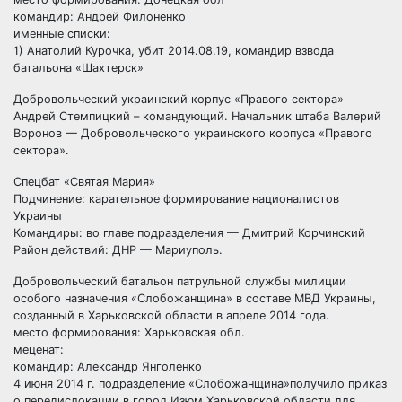
командир: Андрей Филоненко
именные списки:
1) Анатолий Курочка, убит 2014.08.19, командир взвода
батальона «Шахтерск»
Добровольческий украинский корпус «Правого сектора»
Андрей Стемпицкий – командующий. Начальник штаба Валерий
Воронов — Добровольческого украинского корпуса «Правого
сектора».
Спецбат «Святая Мария»
Подчинение: карательное формирование националистов
Украины
Командиры: во главе подразделения — Дмитрий Корчинский
Район действий: ДНР — Мариуполь.
Добровольческий батальон патрульной службы милиции
особого назначения «Слобожанщина» в составе МВД Украины,
созданный в Харьковской области в апреле 2014 года.
место формирования: Харьковская обл.
меценат:
командир: Александр Янголенко
4 июня 2014 г. подразделение «Слобожанщина»получило приказ
о передислокации в город Изюм Харьковской области для