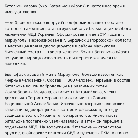
Батальон «Азов» (укр. Батальйон «Азов») в настоящее время
именуют «полк»
— добровольческое вооружённое формирование в составе
которого находится рота патрульной службы милиции особого
назначения МВД Украины. Сформирован в мае 2014 года в г.
Мариуполь. Перебазирован в г. Бердянск Запорожской области,
в настоящее время дислоцируется в районе Мариуполя.
Численный состав — триста человек. Бойцы батальона «Азов»
получили широкую известность в интернете как «черные
человечки.
Был сформирован 5 мая в Мариуполе, больше известен как
«черные человечки». Состав — 300 человек. Первыми в состав
батальона вошли добровольцы из различных сотен
Самообороны Майдана, активисты Автомайдана, члены
движения «Патриот Украины» и активисты «Социал-
Национальной Ассамблеи». Изначально «черные человечки»
записали видеобращение, в котором рассказали, что едут
защищать восток Украины от сепаратистов. Численность
батальона постепенно увеличивалась, а затем он перешел в
подчинение МВД. На вооружении батальона — стрелковое
оружие, снайперские винтовки СВД и пулеметы ПКМ. Активно