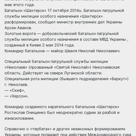
мае этого года.
Батальон «Шахтерск» 17 октября 2014u. Батальон патрульной
службы милиции особого назначения «Шахтерск»
расформирован, сообщил министр внутренних дел Украины
Арсен Аваков.
Золотые ворота — добровольческий батальон патрульной
службы милиции особого назначения в составе МВД Украины ,
созданный в Киеве 2 мая 2014 года.
Командир батальона — майор Шваля Николай Николаевич.
Специальный батальон патрульной службы милиции
«Николаев» (прозванный «Святой Николай») Николаевская
область. Действует на севере Луганской области.
Специальная рота милиции (бывшего подразделения «Беркут»)
г. Николаев.
— «Скиф»,
— «Херсон».
Командир созданного карательного батальона «Шахтерск»
Ростислав Онищенко был неоднократно судим за разбой и
изнасилование.
Справочно о «тербатах» и других незаконных формированиях
Украины, которые попадают под действие Международного суда