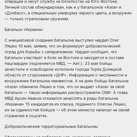
операции и несут службу на блокпостах на Юго-Востоке.
Личный состав обмундирован, как и у батальонов «Азов» и
«Донбасс», в специальную униформу черного цвета, а вооружен
— только стрелковым оружием.
Батальон «Украина»
С инициативой создания батальона выступил нардеп Олег
Ляшко 10 мая, заявив, что он формирует добровольческий
отряд для борьбы с сепаратизмом. Нардеп сообщил, что
батальон участвует в боях на Востоке и находится в составе
Нацгвардии (подчиняется МВД. — Авт.). 23 мая бойцы
зачистили и освободили исполком города Торез Донецкой
области от сторонников «ДНР». Информация о численности и
вооружении батальона неизвестна. А на днях бойцы батальона
«Азов» обвинили Ляшко в том, что он выдает «Азов» за свой
батальон — такую информацию распространили СМИ. А глава
МВД Арсен Аваков отказался зачислять в ряды батальона
«Украина» 15 кандидатов из списка, поданного Олегом Ляшко,
из-за судимостей бойцов — об этом министр написал на своей
страничке в соцсетях.
Добровольческие территориальные батальоны