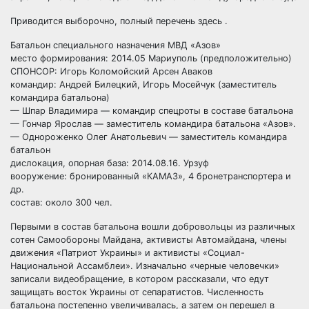
Приводится выборочно, полный перечень здесь .
Батальон специального назначения МВД «Азов»
место формирования: 2014.05 Мариуполь (предположительно)
СПОНСОР: Игорь Коломойский Арсен Аваков
командир: Андрей Билецкий, Игорь Мосейчук (заместитель
командира батальона)
— Шпар Владимира — командир спецроты в составе батальона
— Гончар Ярослав — заместитель командира батальона «Азов».
— Однороженко Олег Анатольевич — заместитель командира
батальон
дислокация, опорная база: 2014.08.16. Урзуф
вооружение: бронированный «КАМАЗ», 4 бронетранспортера и
др.
состав: около 300 чел.
Первыми в состав батальона вошли добровольцы из различных
сотен Самообороны Майдана, активисты Автомайдана, члены
движения «Патриот Украины» и активисты «Социал-
Национальной Ассамблеи». Изначально «черные человечки»
записали видеобращение, в котором рассказали, что едут
защищать восток Украины от сепаратистов. Численность
батальона постепенно увеличивалась, а затем он перешел в