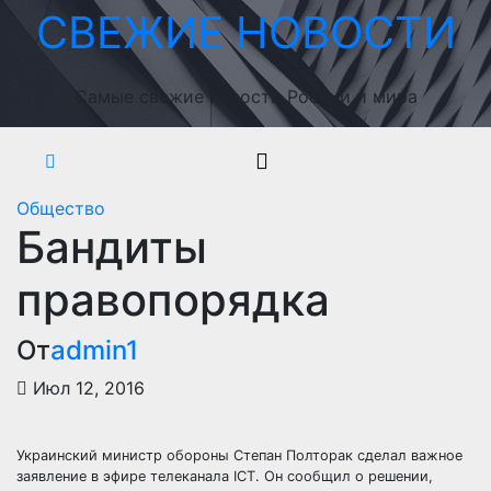
Перейти
СВЕЖИЕ НОВОСТИ
к
содержимому
Самые свежие новости России и мира
Общество
Бандиты
правопорядка
От
admin1
Июл 12, 2016
Украинский министр обороны Степан Полторак сделал важное
заявление в эфире телеканала ICT. Он сообщил о решении,