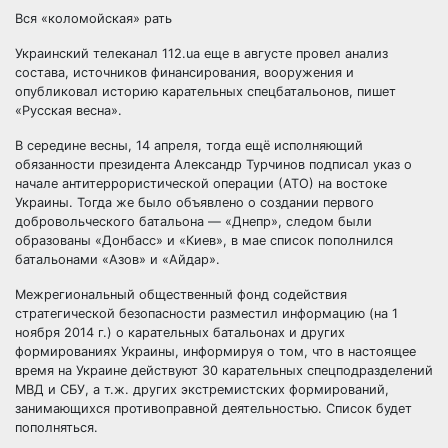
Вся «коломойская» рать
Украинский телеканал 112.ua еще в августе провел анализ
состава, источников финансирования, вооружения и
опубликовал историю карательных спецбатальонов, пишет
«Русская весна».
В середине весны, 14 апреля, тогда ещё исполняющий
обязанности президента Александр Турчинов подписал указ о
начале антитеррористической операции (АТО) на востоке
Украины. Тогда же было объявлено о создании первого
добровольческого батальона — «Днепр», следом были
образованы «Донбасс» и «Киев», в мае список пополнился
батальонами «Азов» и «Айдар».
Межрегиональный общественный фонд содействия
стратегической безопасности разместил информацию (на 1
ноября 2014 г.) о карательных батальонах и других
формированиях Украины, информируя о том, что в настоящее
время на Украине действуют 30 карательных спецподразделений
МВД и СБУ, а т.ж. других экстремистских формирований,
занимающихся противоправной деятельностью. Список будет
пополняться.