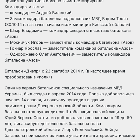
принимал участие в боях по зачистке Мариуполя.
Командиры и замы:
— командир — Андрей Билецкий.
— Замкомандира батальона подполковник МВД Вадим Троян
(30.10.14 г. назначен начальником милиции Киевской области)
— Шпар Владимир — командир спецроты в составе батальона
«Азов»
— Мосийчук Игорь — заместитель командира батальона «Азов»
— Гончар Ярослав — заместитель командира батальона «Азов»
— Однороженко Олег Анатольевич — заместитель командира
батальона «Азов»
Батальон «Днепр» с 23 сентября 2014 г. (в настоящее время
преобразован в «полк»)
Один из первых батальонов специального назначения МВД
Украины, был создан в апреле 2014 года. Призыв добровольцев
начался 14 апреля, и поначалу проходил в здании
администрации Днепропетровской области. Командиром
батальона стал руководитель Штаба национальной защиты
Юрий Береза. Состоит из добровольцев возрастом от 19 до 50
лет, финансирует деятельность батальона глава
Днепропетровской области Игорь Коломойский. Бойцы
батальона принимают активное участие в антитеррористической