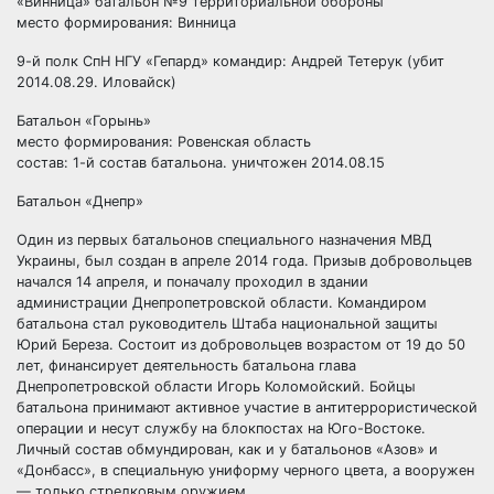
«Винница» батальон №9 территориальной обороны
место формирования: Винница
9-й полк СпН НГУ «Гепард» командир: Андрей Тетерук (убит
2014.08.29. Иловайск)
Батальон «Горынь»
место формирования: Ровенская область
состав: 1-й состав батальона. уничтожен 2014.08.15
Батальон «Днепр»
Один из первых батальонов специального назначения МВД
Украины, был создан в апреле 2014 года. Призыв добровольцев
начался 14 апреля, и поначалу проходил в здании
администрации Днепропетровской области. Командиром
батальона стал руководитель Штаба национальной защиты
Юрий Береза. Состоит из добровольцев возрастом от 19 до 50
лет, финансирует деятельность батальона глава
Днепропетровской области Игорь Коломойский. Бойцы
батальона принимают активное участие в антитеррористической
операции и несут службу на блокпостах на Юго-Востоке.
Личный состав обмундирован, как и у батальонов «Азов» и
«Донбасс», в специальную униформу черного цвета, а вооружен
— только стрелковым оружием.