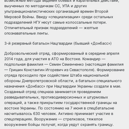
возможные методы ведения боевых и карательных действий,
выученных по методичкам СС, УПА и других
ультранационалистических организаций времен Второй
Мировой Войны. Ввиду «специализации» среди остальных
подразделений НГУ несут самые колоссальные потери.
Отличительный признак подразделений — желтые
опознавательные ленты.
3-й резервный батальон Нацгвардии (бывший «Донбасс»)
Добровольческий отряд, сформированный в середине апреля
2014 года, для участия в АТО на Востоке. Командир —
подпольная фамилия — Семен Семенченко (настоящая фамилия
— Гришин Константин Игоревич из Севастополя). Формирование
отряда проходило при содействии Штаба национальной
обороны Днепропетровской области, а батальон специального
назначения «Донбасс» при Нацгвардии Украины создали в мае.
Созданный отряд спецназа занимается проведением
разведывательных, противодиверсионных и штурмовых
операций, а также прикрытием государственной границы на
востоке Украины. По состоянию на 7 июня в спецбатальоне
насчитывалось 630 человек. Активно принимает участие в
спецоперациях. Вооружение — стрелковое, тяжелое
вооружение бойцы получат, когда уедут охранять границу.