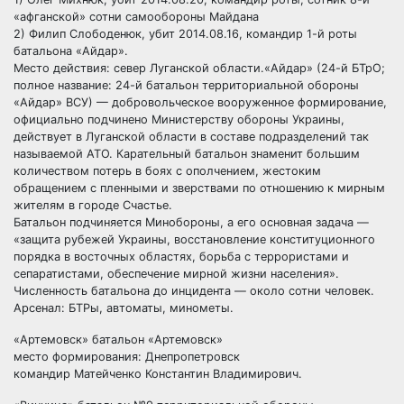
«афганской» сотни самообороны Майдана
2) Филип Слободенюк, убит 2014.08.16, командир 1-й роты
батальона «Айдар».
Место действия: север Луганской области.«Айдар» (24-й БТрО;
полное название: 24-й батальон территориальной обороны
«Айдар» ВСУ) — добровольческое вооруженное формирование,
официально подчинено Министерству обороны Украины,
действует в Луганской области в составе подразделений так
называемой АТО. Карательный батальон знаменит большим
количеством потерь в боях с ополчением, жестоким
обращением с пленными и зверствами по отношению к мирным
жителям в городе Счастье.
Батальон подчиняется Минобороны, а его основная задача —
«защита рубежей Украины, восстановление конституционного
порядка в восточных областях, борьба с террористами и
сепаратистами, обеспечение мирной жизни населения».
Численность батальона до инцидента — около сотни человек.
Арсенал: БТРы, автоматы, минометы.
«Артемовск» батальон «Артемовск»
место формирования: Днепропетровск
командир Матейченко Константин Владимирович.