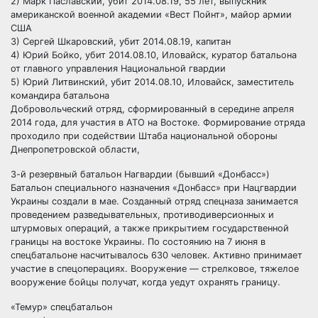
2) Марк Паславский, убит 2014.08.19, 55 лет, выпускник
американской военной академии «Вест Пойнт», майор армии
США
3) Сергей Шкаровский, убит 2014.08.19, капитан
4) Юрий Бойко, убит 2014.08.10, Иловайск, куратор батальона
от главного управления Национальной гвардии
5) Юрий Литвинский, убит 2014.08.10, Иловайск, заместитель
командира батальона
Добровольческий отряд, сформированный в середине апреля
2014 года, для участия в АТО на Востоке. Формирование отряда
проходило при содействии Штаба национальной обороны
Днепропетровской области,
3-й резервный батальон Нагвардии (бывший «Донбасс»)
Батальон специального назначения «Донбасс» при Нацгвардии
Украины создали в мае. Созданный отряд спецназа занимается
проведением разведывательных, противодиверсионных и
штурмовых операций, а также прикрытием государственной
границы на востоке Украины. По состоянию на 7 июня в
спецбатальоне насчитывалось 630 человек. Активно принимает
участие в спецоперациях. Вооружение — стрелковое, тяжелое
вооружение бойцы получат, когда уедут охранять границу.
«Темур» спецбатальон