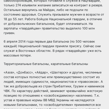
самообороновцев, которых готовили к службе в Нацгвардии,
только 274 изъявили желание записаться на контракт в резерв.
Остальные вернулись на Майдан, либо не подошли по
состоянию здоровья. Служить призывали мужчин в возрасте от
18 до 55 лет. Работа бойцов Национальной гвардии, в отличие
от добровольческих батальонов, будет оплачиваться. На
зарплаты «гвардейцам» правительство выделило 100 млн
гривен.
6 апреля 2014 года первые два батальона (по 500 человек
каждый) Национальной гвардии приняли присягу. Сейчас они
служат в Восточных областях. В рядах «гвардейцев» уже есть
массовые потери.
Территориальные батальоны, карательные батальоны
«Азов», «Донбасс», «Айдар», «Шахтерск» и другие, численные
состав которых полностью или преимущественно состоит из
людей, имеющих судимости, националистов и «правосеков». А
так же добровольцев из стран Прибалтики, Грузии и наемников
ЧВК. По характеру действий, занимают чрезвычайно жестокую
позицию по отношению к «освобождаемому» населению. Т.к.
устав и правовые нормы ВВ МВД Украины не наследуются
новыми батальонами, то «освободителями» применяются все