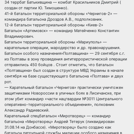
34 террбат Батькивщина — комбат Красильников Дмитрий (
создан от партии Ю. Тимошенко).
41-й батальон территориальной обороны «Чернигов-2» —
командира батальона Дроздов А.В., подполковник.
12-й батальон территориальной обороны «Киев-2»
Батальон «Артемовск» — командир Матейченко Константин
Владимирович.
Батальон территориальной обороны «Мариуполь» —
карательные операции, мародерство и др. правонарушения.
Батальон особого назначения»Полтавщина» — 29 сентября с.г.
из Полтавы в зону проведения антитеррористической операции
отправились 450 бойцов . Стоит отметить, что батальон
«Полтавщина» был создан в структуре МВД Украины в начале
сентября на базе существующего батальона «Полтава» и двух
рот.
— Карательный батальон «Чернигов» практически уничтожен
защитниками Новороссии в уличных боях в Лисичанске, при
этом убит командир «части нацгвардии №3011 Центрального
оперативно-территориального объединения», полковник
Александр Радиевский.
Карательный спецбатальон «Миротворец» — командир
батальона «Миротворец» Андрей Тетерук (ликвидирован
31.08.14 на Донбассе). «Миротворец» было создано как
батальон патрульной службы милиции особого назначения в