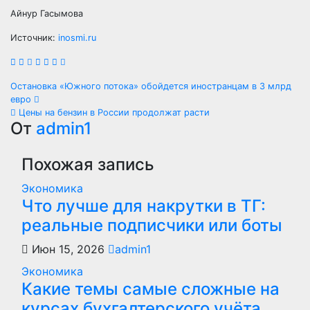
Айнур Гасымова
Источник:
inosmi.ru
Навигация
Остановка «Южного потока» обойдется иностранцам в 3 млрд
евро
по
Цены на бензин в России продолжат расти
От
admin1
записям
Похожая запись
Экономика
Что лучше для накрутки в ТГ:
реальные подписчики или боты
Июн 15, 2026
admin1
Экономика
Какие темы самые сложные на
курсах бухгалтерского учёта