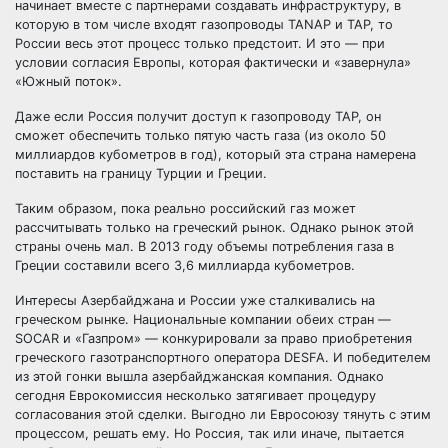
начинает вместе с партнерами создавать инфраструктуру, в
которую в том числе входят газопроводы TANAP и TAP, то
России весь этот процесс только предстоит. И это — при
условии согласия Европы, которая фактически и «завернула»
«Южный поток».
Даже если Россия получит доступ к газопроводу TAP, он
сможет обеспечить только пятую часть газа (из около 50
миллиардов кубометров в год), который эта страна намерена
поставить на границу Турции и Греции.
Таким образом, пока реально российский газ может
рассчитывать только на греческий рынок. Однако рынок этой
страны очень мал. В 2013 году объемы потребления газа в
Греции составили всего 3,6 миллиарда кубометров.
Интересы Азербайджана и России уже сталкивались на
греческом рынке. Национальные компании обеих стран —
SOCAR и «Газпром» — конкурировали за право приобретения
греческого газотранспортного оператора DESFA. И победителем
из этой гонки вышла азербайджанская компания. Однако
сегодня Еврокомиссия несколько затягивает процедуру
согласования этой сделки. Выгодно ли Евросоюзу тянуть с этим
процессом, решать ему. Но Россия, так или иначе, пытается