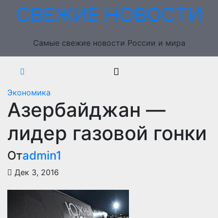
Перейти
СВЕЖИЕ НОВОСТИ
к
содержимому
Самые свежие новости России и мира
Экономика
Азербайджан —
лидер газовой гонки
От
admin1
Дек 3, 2016