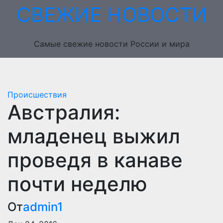
Перейти
СВЕЖИЕ НОВОСТИ
к
содержимому
Самые свежие новости России и мира
Происшествия
Австралия:
младенец выжил
проведя в канаве
почти неделю
От
admin1