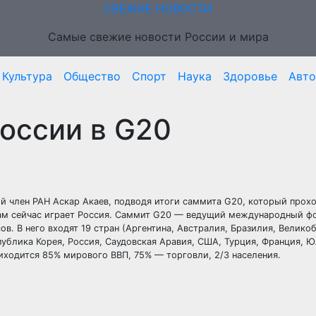
СВЕЖИЕ НОВОСТИ
Самые свежие новости России и мира
Культура
Общество
Спорт
Наука
Здоровье
Авто
России в G20
й член РАН Аскар Акаев, подводя итоги саммита G20, который прохо
 там сейчас играет Россия. Саммит G20 — ведущий международный ф
. В него входят 19 стран (Аргентина, Австралия, Бразилия, Велико
спублика Корея, Россия, Саудовская Аравия, США, Турция, Франция, Ю
иходится 85% мирового ВВП, 75% — торговли, 2/3 населения.