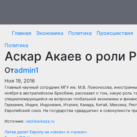
Перейти
к
содержимому
Главная
Экономика
Политика
Происшествия
Политика
Аскар Акаев о роли 
От
admin1
Ноя 19, 2016
Главный научный сотрудник МГУ им. М.В. Ломоносова, иностранны
ноября в австралийском Брисбене, рассказал о том, какую роль
специализирующийся на вопросах глобальной экономики и финансов
Германия, Индия, Индонезия, Италия, Канада, Китай, Мексика, Ре
Европейский союз. На государства «двадцатки» в совокупности пр
Источник:
vestikavkaza.ru
Навигация
Литва делит Европу на «своих» и «чужих»