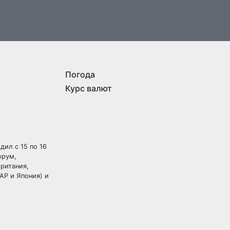
Погода
Курс валют
дил с 15 по 16
орум,
британия,
АР и Япония) и