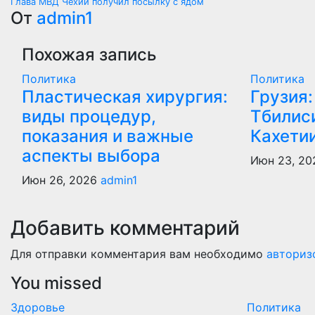
Глава МВД Чехии получил посылку с ядом
по
От
admin1
записям
Похожая запись
Политика
Политика
Пластическая хирургия:
Грузия:
виды процедур,
Тбилиси
показания и важные
Кахети
аспекты выбора
Июн 23, 2
Июн 26, 2026
admin1
Добавить комментарий
Для отправки комментария вам необходимо
авториз
You missed
Здоровье
Политика