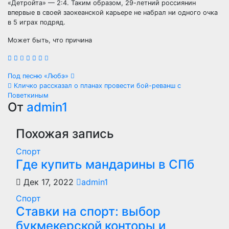
«Детройта» — 2:4. Таким образом, 29-летний россиянин
впервые в своей заокеанской карьере не набрал ни одного очка
в 5 играх подряд.
Может быть, что причина
Навигация
Под песню «Любэ»
Кличко рассказал о планах провести бой-реванш с
по
Поветкиным
От
admin1
записям
Похожая запись
Спорт
Где купить мандарины в СПб
Дек 17, 2022
admin1
Спорт
Ставки на спорт: выбор
букмекерской конторы и