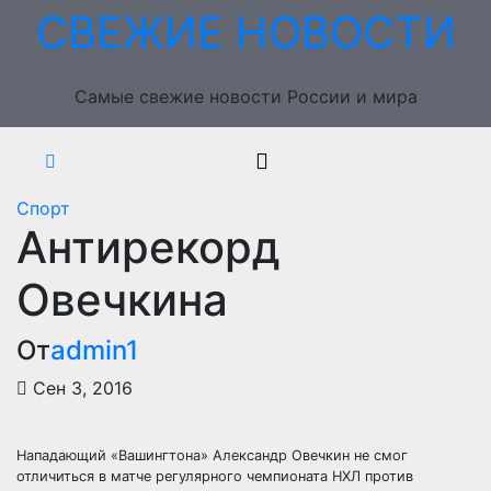
Перейти
СВЕЖИЕ НОВОСТИ
к
содержимому
Самые свежие новости России и мира
Спорт
Антирекорд
Овечкина
От
admin1
Сен 3, 2016
Нападающий «Вашингтона» Александр Овечкин не смог
отличиться в матче регулярного чемпионата НХЛ против