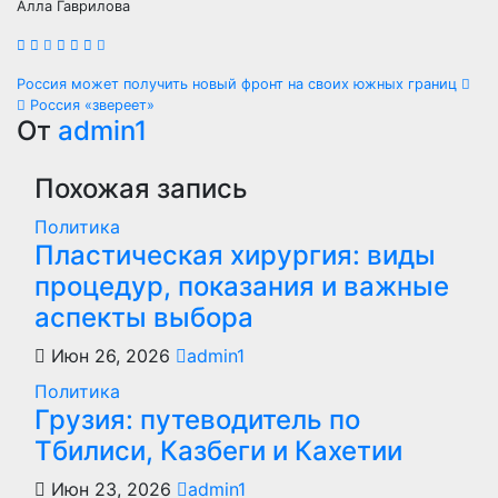
Алла Гаврилова
Навигация
Россия может получить новый фронт на своих южных границ
Россия «звереет»
по
От
admin1
записям
Похожая запись
Политика
Пластическая хирургия: виды
процедур, показания и важные
аспекты выбора
Июн 26, 2026
admin1
Политика
Грузия: путеводитель по
Тбилиси, Казбеги и Кахетии
Июн 23, 2026
admin1