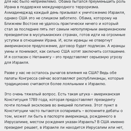
для нас было неприемлемо. Обама пытался преуменьшить роль
Ирана в поддержке международного терроризма.
Ахмадинеджад каждый день призывал к уничтожению Израиля,
однако США это не слишком заботило. Обама, которому на
Ближнем Востоке не удалось практически ничего и который
стал за последние пять лет самым непопулярным американским
президентом в мусульманских странах, готов идти на огромные
уступки в отношении Ирана. И, если иранцы не отвергнут
американское предложение, договор будет подписан. А иранцы
умны и понимают, как сильно США хотят заключить соглашение.
И я согласен с Нетаниягу – это представляет серьезную угрозу
для Израиля.
Разве у нас не осталось рычагов влияния на США? Ведь обе
палаты Конгресса сейчас возглавляют республиканцы, которые
традиционно считаются более лояльными к Израилю.
Это очень тяжелый вопрос. Есть такая штука – американская
Конституция 1789 года, которая предоставляет президенту
почти полный эксклюзив во внешней политике. Этот пункт в
Конституции часто пытаются оспаривать – вспомните дебаты о
том, может ли быть в паспорте американца, рожденного в
Иерусалиме, местом рождения указан Израиль? В США именно
президент решает, в Израиле ли находится Иерусалим или нет,