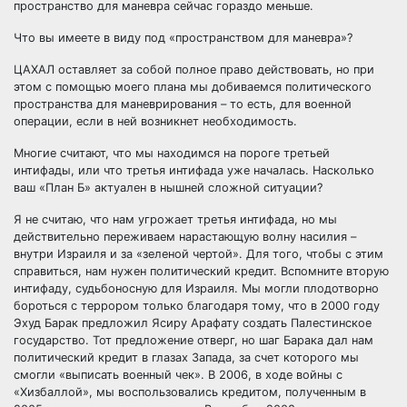
пространство для маневра сейчас гораздо меньше.
Что вы имеете в виду под «пространством для маневра»?
ЦАХАЛ оставляет за собой полное право действовать, но при
этом с помощью моего плана мы добиваемся политического
пространства для маневрирования – то есть, для военной
операции, если в ней возникнет необходимость.
Многие считают, что мы находимся на пороге третьей
интифады, или что третья интифада уже началась. Насколько
ваш «План Б» актуален в нышней сложной ситуации?
Я не считаю, что нам угрожает третья интифада, но мы
действительно переживаем нарастающую волну насилия –
внутри Израиля и за «зеленой чертой». Для того, чтобы с этим
справиться, нам нужен политический кредит. Вспомните вторую
интифаду, судьбоносную для Израиля. Мы могли плодотворно
бороться с террором только благодаря тому, что в 2000 году
Эхуд Барак предложил Ясиру Арафату создать Палестинское
государство. Тот предложение отверг, но шаг Барака дал нам
политический кредит в глазах Запада, за счет которого мы
смогли «выписать военный чек». В 2006, в ходе войны с
«Хизбаллой», мы воспользовались кредитом, полученным в