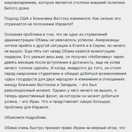
мировоззрением, которое является столпом внешней политики
Белого дома.
Подход США к Ближнему Востоку изменился. Как сильно это
отражается на положении Израиля?
Основная проблема в том, что ни одно из стремлений
администрации Обамы не увенчалось успехом. Американцы
хотели прийти к другой ситуации в Египте и в Сирии, но ничего
не вышло. Еще пять лет назад Обама казался всемогущим
лидером. Его уважал весь мир, он получил «Нобелевку» через
девять месяцев после вступления в должность, еще не успев
ничего толком сделать. И когда, незадолго до того, он стоял
перед каирскими студентами и обещал добиться возникновения
«двух государств для двух народов» и изменения в отношениях
между Ближним Востоком и Западом, – это был
революционный момент. Однако у него ничего не вышло, и
теперь единственный фронт, на котором он может добиться
успеха, – это Иран. Что и представляет самую большую
проблему для Израиля.
Объясните подробнее.
Обама очень быстро признал право Ирана на мирный атом, что