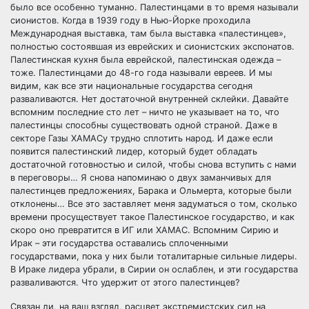
было все особенно туманно. Палестинцами в то время называли
сионистов. Когда в 1939 году в Нью-Йорке проходила
Международная выставка, там была выставка «палестинцев»,
полностью состоявшая из еврейских и сионистских экспонатов.
Палестинская кухня была еврейской, палестинская одежда –
тоже. Палестинцами до 48-го года называли евреев. И мы
видим, как все эти национальные государства сегодня
разваливаются. Нет достаточной внутренней склейки. Давайте
вспомним последние сто лет – ничто не указывает на то, что
палестинцы способны существовать одной страной. Даже в
секторе Газы ХАМАСу трудно сплотить народ. И даже если
появится палестинский лидер, который будет обладать
достаточной готовностью и силой, чтобы снова вступить с нами
в переговоры… Я снова напоминаю о двух заманчивых для
палестинцев предложениях, Барака и Ольмерта, которые были
отклонены… Все это заставляет меня задуматься о том, сколько
времени просуществует такое Палестинское государство, и как
скоро оно превратится в ИГ или ХАМАС. Вспомним Сирию и
Ирак – эти государства оставались сплоченными
государствами, пока у них были тоталитарные сильные лидеры.
В Ираке лидера убрали, в Сирии он ослаблен, и эти государства
разваливаются. Что удержит от этого палестинцев?
Связан ли, на ваш взгляд, расцвет экстремистских сил на