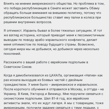
Влиять на мнение американского общества. Но проблема в том,
что победа республиканцев в Сенате может заставить Обаму
обращать больше внимания на внешнюю политику, потому что
республиканское большинство ставит ему палки в колеса при
решении внутренних вопросов.
Я оптимист. Израиль бывал в более тяжелых ситуациях. И тот
же взгляд историка, который приводит меня к пессимистичным
выводам по поводу арабо-израильского конфликта, делает
меня оптимистом по поводу будущего страны. Возможно,
сегодня мира мы не добьемся, но добьемся через несколько
поколений.
Расскажите о вашей работе с еврейским подпольем в
Советском Союзе.
Когда я демобилизовался из ЦАХАЛа, организация «Натив» как
раз искала выходцев из боевых частей с двойным
гражданством. У меня было – американское и израильское.
После короткого обучения я отправился в Москву, а оттуда – на
Украину. В Киев, Ужгород и Винницу. Мне поручили связаться с
сионистским подпольем. Шел 81-й год, все еврейские
активисты знали, что их ждут лагеря. А мы с товарищем, тоже
американцем, получили задание связаться с теми людьми, с