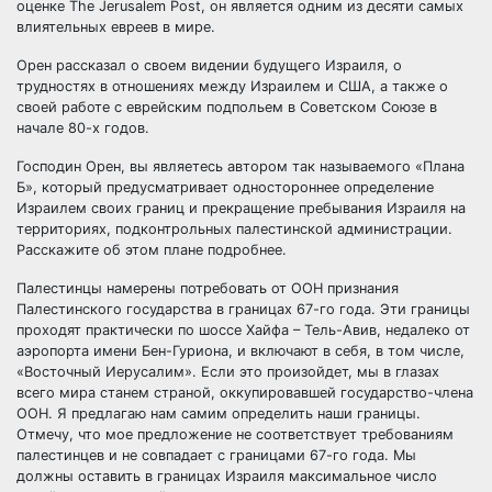
оценке The Jerusalem Post, он является одним из десяти самых
влиятельных евреев в мире.
Орен рассказал о своем видении будущего Израиля, о
трудностях в отношениях между
Израилем и США, а также о
своей работе с еврейским подпольем в Советском Союзе в
начале 80-х годов.
Господин Орен, вы являетесь автором так называемого «Плана
Б», который предусматривает одностороннее определение
Израилем своих границ и прекращение пребывания Израиля на
территориях, подконтрольных палестинской администрации.
Расскажите об этом плане подробнее.
Палестинцы намерены потребовать от ООН признания
Палестинского государства в границах 67-го года. Эти границы
проходят практически по шоссе Хайфа – Тель-Авив, недалеко от
аэропорта имени Бен-Гуриона, и включают в себя, в том числе,
«Восточный Иерусалим». Если это произойдет, мы в глазах
всего мира станем страной, оккупировавшей государство-члена
ООН. Я предлагаю нам самим определить наши границы.
Отмечу, что мое предложение не соответствует требованиям
палестинцев и не совпадает с границами 67-го года. Мы
должны оставить в границах Израиля максимальное число