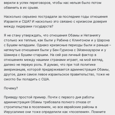
верили в успех переговоров, чтобы нас нельзя было потом
обвинить в их срыве.
Насколько серьезно пострадали за последние годы отношения
Израиля и США? И насколько это связано с кризисом доверия
между лидерами государств?
Я не стану утверждать, что отношения Обамы и Нетаниягу
столько же теплые, как были у Рабина с Клинтоном и у Шарона
с Бушем-младшим. Однако кризисные периоды были и раньше –
натянутые отношения были у Бен-Гуриона с Эйзенхауэром и у
Шамира с Бушем-старшим. На сей раз личный фактор в
отношениях между нашими странами играет, на мой взгляд,
далеко не первую роль. Я думаю, что при той политике
американцев, которой придерживается администрация Обамы,
другое, даже самое левое израильское правительство, тоже не
смогло бы поладить с США.
Почему?
Приведу простой пример. Почти с первого дня работы
администрация Обамы требовала полного отказа от
строительства в поселениях, но все еврейские районы в
Иерусалиме они тоже определили как «поселения». Помните