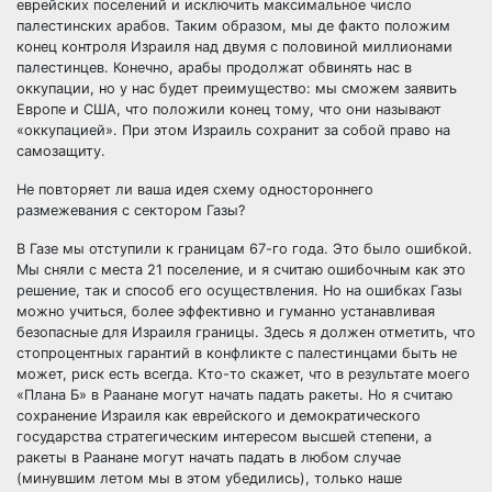
еврейских поселений и исключить максимальное число
палестинских арабов. Таким образом, мы де факто положим
конец контроля Израиля над двумя с половиной миллионами
палестинцев. Конечно, арабы продолжат обвинять нас в
оккупации, но у нас будет преимущество: мы сможем заявить
Европе и США, что положили конец тому, что они называют
«оккупацией». При этом Израиль сохранит за собой право на
самозащиту.
Не повторяет ли ваша идея схему одностороннего
размежевания с сектором Газы?
В Газе мы отступили к границам 67-го года. Это было ошибкой.
Мы сняли с места 21 поселение, и я считаю ошибочным как это
решение, так и способ его осуществления. Но на ошибках Газы
можно учиться, более эффективно и гуманно устанавливая
безопасные для Израиля границы. Здесь я должен отметить, что
стопроцентных гарантий в конфликте с палестинцами быть не
может, риск есть всегда. Кто-то скажет, что в результате моего
«Плана Б» в Раанане могут начать падать ракеты. Но я считаю
сохранение Израиля как еврейского и демократического
государства стратегическим интересом высшей степени, а
ракеты в Раанане могут начать падать в любом случае
(минувшим летом мы в этом убедились), только наше