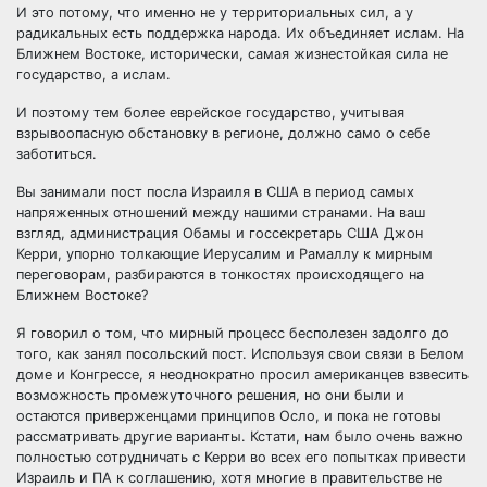
И это потому, что именно не у территориальных сил, а у
радикальных есть поддержка народа. Их объединяет ислам. На
Ближнем Востоке, исторически, самая жизнестойкая сила не
государство, а ислам.
И поэтому тем более еврейское государство, учитывая
взрывоопасную обстановку в регионе, должно само о себе
заботиться.
Вы занимали пост посла Израиля в США в период самых
напряженных отношений между нашими странами. На ваш
взгляд, администрация Обамы и госсекретарь США Джон
Керри, упорно толкающие Иерусалим и Рамаллу к мирным
переговорам, разбираются в тонкостях происходящего на
Ближнем Востоке?
Я говорил о том, что мирный процесс бесполезен задолго до
того, как занял посольский пост. Используя свои связи в Белом
доме и Конгрессе, я неоднократно просил американцев взвесить
возможность промежуточного решения, но они были и
остаются приверженцами принципов Осло, и пока не готовы
рассматривать другие варианты. Кстати, нам было очень важно
полностью сотрудничать с Керри во всех его попытках привести
Израиль и ПА к соглашению, хотя многие в правительстве не