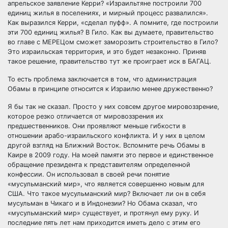
апрельское заявление Керри? «Израильтяне построили 700
единиц жилья в поселениях, и мирный процесс развалился».
Как выразился Керри, «сделал пуфф». А помните, где построили
эти 700 единиц жилья? В Гило. Как вы думаете, правительство
во главе с МЕРЕЦом сможет заморозить строительство в Гило?
Это израильская территория, и это будет незаконно. Приняв
такое решение, правительство тут же проиграет иск в БАГАЦ.
То есть проблема заключается в том, что администрация
Обамы в принципе относится к Израилю менее дружественно?
Я бы так не сказал. Просто у них совсем другое мировоззрение,
которое резко отличается от мировоззрения их
предшественников. Они проявляют меньше гибкости в
отношении арабо-израильского конфликта. И у них в целом
другой взгляд на Ближний Восток. Вспомните речь Обамы в
Каире в 2009 году. На моей памяти это первое и единственное
обращение президента к представителям определенной
конфессии. Он использовал в своей речи понятие
«мусульманский мир», что является совершенно новым для
США. Что такое мусульманский мир? Включает ли он в себя
мусульман в Чикаго и в Индонезии? Но Обама сказал, что
«мусульманский мир» существует, и протянул ему руку. И
последние пять лет нам приходится иметь дело с этим его