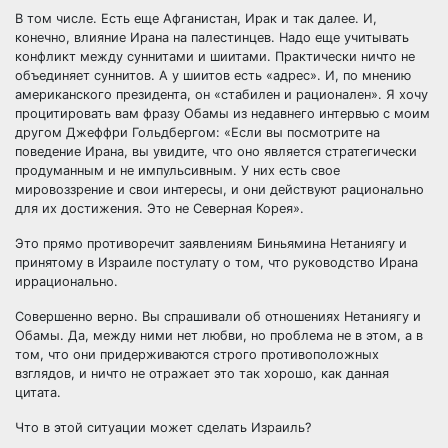
В том числе. Есть еще Афганистан, Ирак и так далее. И,
конечно, влияние Ирана на палестинцев. Надо еще учитывать
конфликт между суннитами и шиитами. Практически ничто не
объединяет суннитов. А у шиитов есть «адрес». И, по мнению
американского президента, он «стабилен и рационален». Я хочу
процитировать вам фразу Обамы из недавнего интервью с моим
другом Джеффри Гольдбергом: «Если вы посмотрите на
поведение Ирана, вы увидите, что оно является стратегически
продуманным и не импульсивным. У них есть свое
мировоззрение и свои интересы, и они действуют рационально
для их достижения. Это не Северная Корея».
Это прямо противоречит заявлениям Биньямина Нетаниягу и
принятому в Израиле постулату о том, что руководство Ирана
иррационально.
Совершенно верно. Вы спрашивали об отношениях Нетаниягу и
Обамы. Да, между ними нет любви, но проблема не в этом, а в
том, что они придерживаются строго противоположных
взглядов, и ничто не отражает это так хорошо, как данная
цитата.
Что в этой ситуации может сделать Израиль?