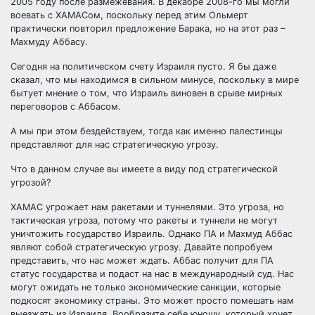
2005 году после размежевания. В декабре 2008-го мы могли
воевать с ХАМАСом, поскольку перед этим Ольмерт
практически повторил предложение Барака, но на этот раз –
Махмуду Аббасу.
Сегодня на политическом счету Израиля пусто. Я бы даже
сказал, что мы находимся в сильном минусе, поскольку в мире
бытует мнение о том, что Израиль виновен в срыве мирных
переговоров с Аббасом.
А мы при этом бездействуем, тогда как именно палестинцы
представляют для нас стратегическую угрозу.
Что в данном случае вы имеете в виду под стратегической
угрозой?
ХАМАС угрожает нам ракетами и туннелями. Это угроза, но
тактическая угроза, потому что ракеты и туннели не могут
уничтожить государство Израиль. Однако ПА и Махмуд Аббас
являют собой стратегическую угрозу. Давайте попробуем
представить, что нас может ждать. Аббас получит для ПА
статус государства и подаст на нас в международный суд. Нас
могут ожидать не только экономические санкции, которые
подкосят экономику страны. Это может просто помешать нам
выезжать из Израиля. Вообразите себе юношу, который хочет