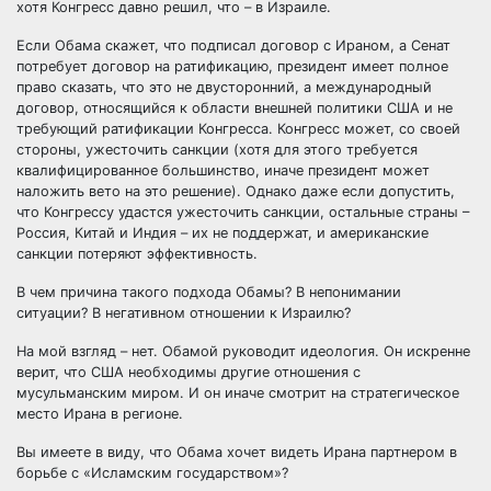
хотя Конгресс давно решил, что – в Израиле.
Если Обама скажет, что подписал договор с Ираном, а Сенат
потребует договор на ратификацию, президент имеет полное
право сказать, что это не двусторонний, а международный
договор, относящийся к области внешней политики США и не
требующий ратификации Конгресса. Конгресс может, со своей
стороны, ужесточить санкции (хотя для этого требуется
квалифицированное большинство, иначе президент может
наложить вето на это решение). Однако даже если допустить,
что Конгрессу удастся ужесточить санкции, остальные страны –
Россия, Китай и Индия – их не поддержат, и американские
санкции потеряют эффективность.
В чем причина такого подхода Обамы? В непонимании
ситуации? В негативном отношении к Израилю?
На мой взгляд – нет. Обамой руководит идеология. Он искренне
верит, что США необходимы другие отношения с
мусульманским миром. И он иначе смотрит на стратегическое
место Ирана в регионе.
Вы имеете в виду, что Обама хочет видеть Ирана партнером в
борьбе с «Исламским государством»?