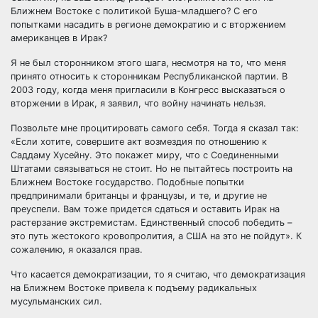
Ближнем Востоке с политикой Буша-младшего? С его
попытками насадить в регионе демократию и с вторжением
американцев в Ирак?
Я не был сторонником этого шага, несмотря на то, что меня
принято относить к сторонникам Республиканской партии. В
2003 году, когда меня пригласили в Конгресс высказаться о
вторжении в Ирак, я заявил, что войну начинать нельзя.
Позвольте мне процитировать самого себя. Тогда я сказал так:
«Если хотите, совершите акт возмездия по отношению к
Саддаму Хусейну. Это покажет миру, что с Соединенными
Штатами связываться не стоит. Но не пытайтесь построить на
Ближнем Востоке государство. Подобные попытки
предпринимали британцы и французы, и те, и другие не
преуспели. Вам тоже придется сдаться и оставить Ирак на
растерзание экстремистам. Единственный способ победить –
это путь жестокого кровопролития, а США на это не пойдут». К
сожалению, я оказался прав.
Что касается демократизации, то я считаю, что демократизация
на Ближнем Востоке привела к подъему радикальных
мусульманских сил.