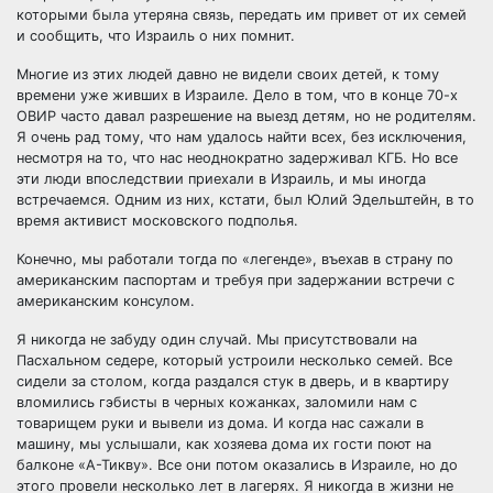
которыми была утеряна связь, передать им привет от их семей
и сообщить, что Израиль о них помнит.
Многие из этих людей давно не видели своих детей, к тому
времени уже живших в Израиле. Дело в том, что в конце 70-х
ОВИР часто давал разрешение на выезд детям, но не родителям.
Я очень рад тому, что нам удалось найти всех, без исключения,
несмотря на то, что нас неоднократно задерживал КГБ. Но все
эти люди впоследствии приехали в Израиль, и мы иногда
встречаемся. Одним из них, кстати, был Юлий Эдельштейн, в то
время активист московского подполья.
Конечно, мы работали тогда по «легенде», въехав в страну по
американским паспортам и требуя при задержании встречи с
американским консулом.
Я никогда не забуду один случай. Мы присутствовали на
Пасхальном седере, который устроили несколько семей. Все
сидели за столом, когда раздался стук в дверь, и в квартиру
вломились гэбисты в черных кожанках, заломили нам с
товарищем руки и вывели из дома. И когда нас сажали в
машину, мы услышали, как хозяева дома их гости поют на
балконе «А-Тикву». Все они потом оказались в Израиле, но до
этого провели несколько лет в лагерях. Я никогда в жизни не