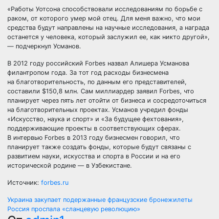
«Работы Уотсона способствовали исследованиям по борьбе с
раком, от которого умер мой отец. Для меня важно, что мои
средства будут направлены на научные исследования, а награда
останется у человека, который заслужил ее, как никто другой»,
— подчеркнул Усманов.
В 2012 году российский Forbes назвал Алишера Усманова
филантропом года. За тот год расходы бизнесмена
на благотворительность, по данным его представителей,
составили $150,8 млн. Сам миллиардер заявил Forbes, что
планирует через пять лет отойти от бизнеса и сосредоточиться
на благотворительных проектах. Усманов учредил фонды
«Искусство, наука и спорт» и «За будущее фехтования»,
поддерживающие проекты в соответствующих сферах.
В интервью Forbes в 2013 году бизнесмен говорил, что
планирует также создать фонды, которые будут связаны с
развитием науки, искусства и спорта в России и на его
исторической родине — в Узбекистане.
Источник:
forbes.ru
Навигация
Украина закупает подержанные французские бронежилеты
Россия проспала «сланцевую революцию»