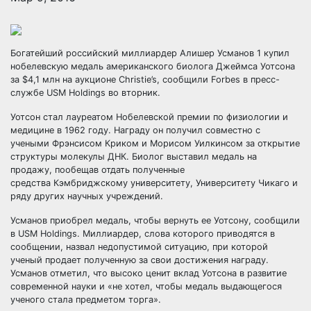
Богатейший российский миллиардер Алишер Усманов 1 купил
нобелевскую медаль американского биолога Джеймса Уотсона
за $4,1 млн на аукционе Christie’s, сообщили Forbes в пресс-
службе USM Holdings во вторник.
Уотсон стал лауреатом Нобелевской премии по физиологии и
медицине в 1962 году.
Награду он получил совместно с
учеными Фрэнсисом Криком и Морисом Уилкинсом за открытие
структуры молекулы ДНК. Биолог выставил медаль на
продажу, пообещав отдать полученные
средства Кэмбриджскому университету, Университету Чикаго и
ряду других научных учреждений.
Усманов приобрел медаль, чтобы вернуть ее Уотсону, сообщили
в USM Holdings. Миллиардер, слова которого приводятся в
сообщении, назвал недопустимой ситуацию, при которой
ученый продает полученную за свои достижения награду.
Усманов отметил, что высоко ценит вклад Уотсона в развитие
современной науки и «не хотел, чтобы медаль выдающегося
ученого стала предметом торга».