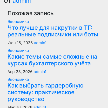
по
От
admin1
записям
Похожая запись
Экономика
Что лучше для накрутки в ТГ:
реальные подписчики или боты
Июн 15, 2026
admin1
Экономика
Какие темы самые сложные на
курсах бухгалтерского учёта
Апр 23, 2026
admin1
Экономика
Как выбрать гардеробную
систему: практическое
руководство
Мар 16, 2026
admin1