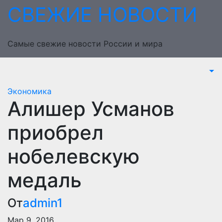
Перейти
СВЕЖИЕ НОВОСТИ
к
содержимому
Самые свежие новости России и мира
Экономика
Алишер Усманов
приобрел
нобелевскую
медаль
От
admin1
Мар 9, 2016