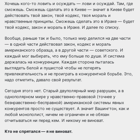
Хочешь кого-то ловить и осуждать — лови и осуждай. Там, где
сможешь. Сможешь сделать это в Киеве — значит в Киеве будет
действовать твой закон, твой кодекс, твоя мораль и
нравственные принципы. Сможешь сделать это в Ираке — будет
твой кодекс, закон и мораль в Ираке. И далее по списку.
Вообще, раньше так и было, только мир делился на две части
— в одной части действовал закон, кодекс и мораль
американского образца, а в другой части — советского. И
каждый мог выбирать, что ему больше по душе. И система
держалась на конкуренции. Каждая сторона пыталась
выглядеть белой и пушистой чтобы не потерять
привлекательность и не проиграть в конкурентной борьбе. Это,
надо отметить, давало свой результат.
Сегодня этого нет. Старый двуполярный мир разрушен, а в
однополярном мире у нравственно-правовой (точнее у
безнравственно-бесправной) американской системы явных
конкурентов просто не существует. А значит Вашингтон, как и
любой монополист, ничем не ограничен и не обязан
отчитываться ни перед кем. И никому не виноват.
Кто не спрятался — я не виноват.