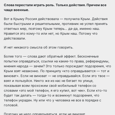
Слова перестали играть роль. Только действия. Причем все
чаще военные.
Вот в Крыму Россия действовала — получила Крым. Действия
были быстрыми и решительными, противник не успел принять
ответных мер, поэтому Крым теперь… да-да, именно наш.
Нравится это кому-то или нет, но Крым наш. Потому что
действовали.
И нет никакого смысла об этом говорить.
Более того — слова дают обратный эффект. Бесконечные
попытки оправдаться, ссылки на какие-то права, референдумы,
мнения народа — зачем? Это только порождает подозрения, что
Крым взят незаконно. По принципу «кто оправдывается — тот и
виноват». Если не виноват — не оправдывайся. Если это твое —
взял и пользуйся. Никто же из нас не бегает по улице,
показывая всем прохожим свой мобильный телефон со
словами «это мой телефон, я его купил, вот чек». Если кто-то
будет так делать — тогда-то и возникнут подозрения, что
телефон украден. Ну или что у человека не все в порядке с
головой.
Поэтому не надо оправдываться, если не виноват.