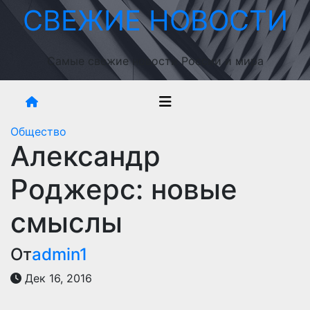
Перейти
СВЕЖИЕ НОВОСТИ
к
содержимому
Самые свежие новости России и мира
Общество
Александр
Роджерс: новые
смыслы
От
admin1
Дек 16, 2016