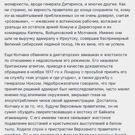
монархисты, вроде генерала Дитерихса, и многие другие. Как
ни странно, но верность правителю до конца сохраняли те, кому
из-за нашёптываний приближенных он не очень доверял, считая
«розовыми», — ижевские и воткинские рабочие, волжане и
уральцы из остатков армий Комуча и Директории и их
командиры Каппель, Войцеховский и Молчанов. Именно они
шли на выручку адмиралу к Иркутску, совершив беспримерный
Великий сибирский ледяной поход. Не их вина, что не успели.
Еще Колчака обвиняли в диктаторских замашках и жестокости
по отношению к недовольным его режимом. Его называли
британским агентом, приводя в качестве доказательств
обращение в ноябре 1917-го к Лондону с просьбой принять его
на службу «как угодно и где угодно», а также дружбу с
генералом Ноксом. Недоброжелатели говорили, что при
принятии решений адмирал был непоследователен, часто менял
мнение под влиянием окружения, закрывал глаза на
злоупотребления чинов своей администрации. Досталось
Колчаку и за то, что, будучи Верховным правителем, он не
сумел обуздать свирепствовавшую к востоку от Байкала
атаманщину. С его именем также связывают жестокое
подавление восстаний и крестьянских выступлений в белом
тылу. Ходили слухи о пристрастии Верховного правителя к
морфию. Да и его воспетый в фильме Кравчука роман с Анной