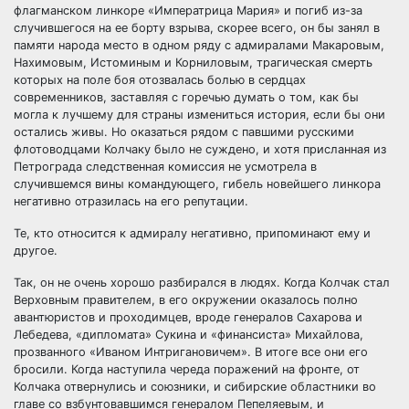
флагманском линкоре «Императрица Мария» и погиб из-за
случившегося на ее борту взрыва, скорее всего, он бы занял в
памяти народа место в одном ряду с адмиралами Макаровым,
Нахимовым, Истоминым и Корниловым, трагическая смерть
которых на поле боя отозвалась болью в сердцах
современников, заставляя с горечью думать о том, как бы
могла к лучшему для страны измениться история, если бы они
остались живы. Но оказаться рядом с павшими русскими
флотоводцами Колчаку было не суждено, и хотя присланная из
Петрограда следственная комиссия не усмотрела в
случившемся вины командующего, гибель новейшего линкора
негативно отразилась на его репутации.
Те, кто относится к адмиралу негативно, припоминают ему и
другое.
Так, он не очень хорошо разбирался в людях. Когда Колчак стал
Верховным правителем, в его окружении оказалось полно
авантюристов и проходимцев, вроде генералов Сахарова и
Лебедева, «дипломата» Сукина и «финансиста» Михайлова,
прозванного «Иваном Интригановичем». В итоге все они его
бросили. Когда наступила череда поражений на фронте, от
Колчака отвернулись и союзники, и сибирские областники во
главе со взбунтовавшимся генералом Пепеляевым, и