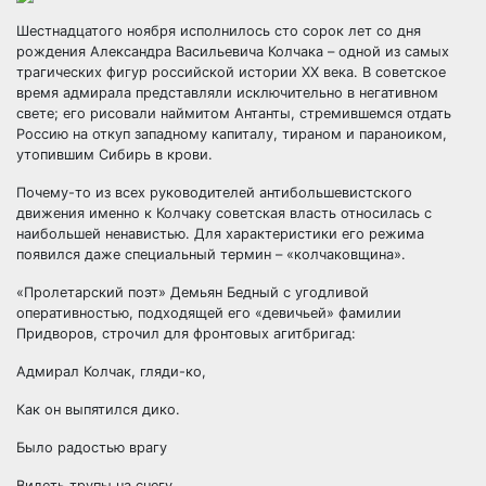
Шестнадцатого ноября исполнилось сто сорок лет со дня
рождения Александра Васильевича Колчака – одной из самых
трагических фигур российской истории XX века. В советское
время адмирала представляли исключительно в негативном
свете; его рисовали наймитом Антанты,
стремившемся отдать
Россию на откуп западному капиталу, тираном и параноиком,
утопившим Сибирь в крови.
Почему-то из всех руководителей антибольшевистского
движения именно к Колчаку советская власть относилась с
наибольшей ненавистью. Для характеристики его режима
появился даже специальный термин – «колчаковщина».
«Пролетарский поэт» Демьян Бедный с угодливой
оперативностью, подходящей его «девичьей» фамилии
Придворов, строчил для фронтовых агитбригад:
Адмирал Колчак, гляди-ко,
Как он выпятился дико.
Было радостью врагу
Видеть трупы на снегу.