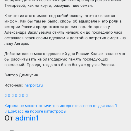
Тимирёвой, как ни крути, разрушил две семьи.
Кое-что из этого имеет под собой основу, что-то является
мифом. Как бы там ни было, споры об адмирале и его роли в
истории России продолжаются до сих пор. Но одного у
Александра Васильевича отнять нельзя: он до последнего часа
оставался верен своим идеалам и достойно встретил смерть на
льду Ангары.
Действительно много сделавший для России Колчак вполне мог
бы рассчитывать на благодарную память последующих
поколений. Правда, тогда это была бы уже другая Россия.
Виктор Димиулин
Источник:
narpolit.ru
Навигация
Кирилл не может отличить в интернете ангела от дьявола
Донбасс на пороге катастрофы
по
От
admin1
записям