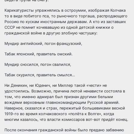
Карикатуристы упражнялись в остроумии, изображая Колчака
то в виде побитого пса, то рыночного торгаша, распродающего
Россию по кускам иностранным державам. А кто из заставших
СССР не помнит кочевавшую из одной детской книжки о
гражданской войне в другую злобную частушку:
Мундир английский, погон французский,
Табак японский, правитель омский.
Мундир сносился, погон свалился,
Табак скурился, правитель смылся…
Ни Деникин, ни Юденич, ни Миллер такой «чести» не
удостоились. Возможно, причина лютой ненависти состояла в
том, что именно адмирал был признан другими белыми
вождями верховным главнокомандующим Русской армией.
Наверное, сказался и страх, пережитый большевиками весной
1919-го во время колчаковского «полёта к Волге», когда
многим казалось, что власти комиссаров вот-вот придёт конец.
После окончания гражданской войны было предано забвению