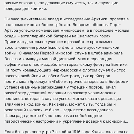
разные эпизоды, как делающие ему честь, так и служащие
поводом для критики.
Он внес значительный вклад в исследование Арктики, проведя в
полярных широтах более трёх лет. Во время обороны Порт-
Артура успешно командовал миноносцем, а в последние месяцы
осады – артиллерийской батареей на Скалистых горах.
Принимал деятельное участие в разработке программы
восстановления российского флота после русско-японской
войны. С началом Первой мировой, служа в штабе адмирала
Эссена и командуя минной дивизией, много сделал для
эффективного противодействия германскому флоту на Балтике.
На посту командующего Черноморским флотом сумел быстро
пресечь разбойничьи набеги быстроходных крейсеров
противника «Бреслау» и «Гебен», прочно заперев их в Босфоре и
установив минные заграждения у турецких портов. Начал
разработку десантной операции по захвату черноморских
проливов, которая в случае успеха могла оказать решающее
влияние на ход войны. Как знать, может быть, тогда бы и
революций никаких не было – ведь взятие легендарного
Царьграда должно было повлечь за собой подъем
патриотических настроений и укрепление доверия к монархии…
Если бы в роковое утро 7 октября 1916 года Колчак оказался на