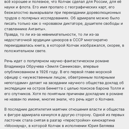
всё хорошее и полезное, что Колчак сделал для России, для её
науки и флота. Его имя пропало с географических карт, его
безжалостно вымарывали при переиздании дореволюционных
трудов о полярных исследованиях. Об адмирале можно было
писать только как о «кровавом диктаторе, душителе свободы и
ставленнике Антанты».
Правда, то ли из-за невнимательности, то ли из-за
недостаточной эрудиции цензоров в СССР многократно
переиздавалась книга, в которой Колчак изображался, скорее, в
положительном свете.
Речь идет о популярном научно-фантастическом романе
Владимира Обручева «Земля Санникова», впервые
опубликованном в 1926 году. В его первой главе морской
офицер с «мужественным лицом, обветренным полярными
непогодами» делает на заседании научного общества доклад об
экспедиции на остров Беннетта с целью поисков барона Толля и
его спутников. Хотя по понятным причинам докладчик в романе
не назван по имени, многие знали, что речь идет о Колчаке.
В последние десятилетия маятник отношения власти и общества
к фигуре адмирала качнулся в другую сторону. Одной из первых
ласточек стала снятая в разгар «перестройки» кинокартина
«Моонзунд», в которой Колчак в исполнении Юрия Беляева