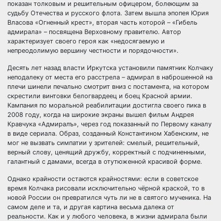
показан толковым и решительным офицером, болеющим за
судьбу Отечества и русского флота. Затем вышла эпопея Юрия
Власова «Огненный крест», вторая часть которой – «Гибель
адмирала» – посвящена Верховному правителю. Автор
характеризует своего героя как «недосягаемую и
непреодолимую вершину честности и порядочности».
Десять лет назад власти Иркутска установили памятник Колчаку
неподалеку от места его расстрела – адмирал в наброшенной на
плечи шинели печально смотрит вниз с постамента, на котором
скрестили винтовки белогвардеец и боец Красной армии.
Кампания по моральной реабилитации достигла своего пика в
2008 году, когда на широкие экраны вышел фильм Андрея
Кравчука «Адмиралъ», через год показанный по Первому каналу
в виде сериала. Образ, созданный Константином Хабенским, не
мог не вызвать симпатии у зрителей: смелый, решительный,
верный слову, ценящий дружбу, корректный с подчиненными,
галантный с дамами, всегда в отутюженной красивой форме.
Однако крайности остаются крайностями: если в советское
время Колчака рисовали исключительно чёрной краской, то в
новой России он превратился чуть ли не в святого мученика. На
самом деле и та, и другая картина весьма далека от
реальности. Как и у любого человека, в жизни адмирала были