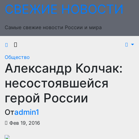
Перейти
СВЕЖИЕ НОВОСТИ
к
содержимому
Самые свежие новости России и мира
Общество
Александр Колчак:
несостоявшейся
герой России
От
admin1
Фев 19, 2016