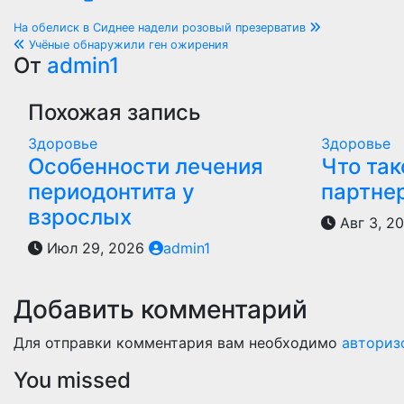
Навигация
На обелиск в Сиднее надели розовый презерватив
Учёные обнаружили ген ожирения
по
От
admin1
записям
Похожая запись
Здоровье
Здоровье
Особенности лечения
Что так
периодонтита у
партне
взрослых
Авг 3, 2
Июл 29, 2026
admin1
Добавить комментарий
Для отправки комментария вам необходимо
авториз
You missed