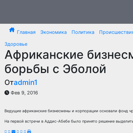
Перейти
к
содержимому
Главная
Экономика
Политика
Происшестви
Здоровье
Африканские бизнес
борьбы с Эболой
От
admin1
Фев 9, 2016
Ведущие африканские бизнесмены и корпорации основали фонд ч
На первой встречи в Аддис-Абебе было принято решение выделить