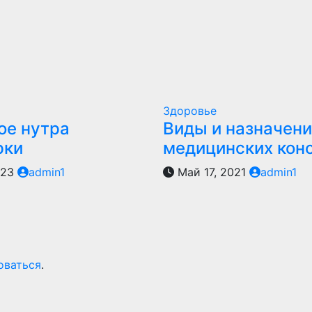
Здоровье
ое нутра
Виды и назначен
рки
медицинских кон
023
admin1
Май 17, 2021
admin1
оваться
.