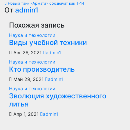
Навигация
Новый танк «Армата» обозначат как Т-14
по
От
admin1
записям
Похожая запись
Наука и технологии
Виды учебной техники
Авг 26, 2021
admin1
Наука и технологии
Кто производитель
Май 29, 2021
admin1
Наука и технологии
Эволюция художественного
литья
Апр 1, 2021
admin1