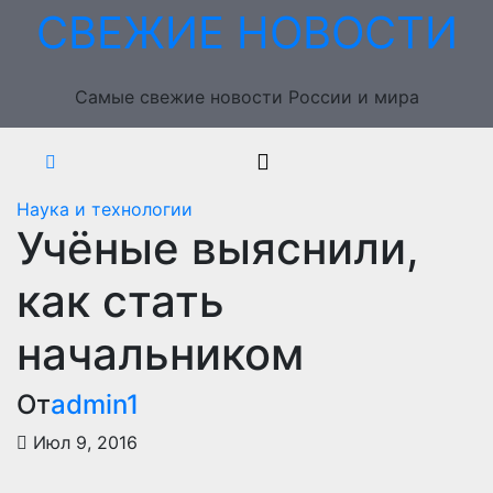
Перейти
СВЕЖИЕ НОВОСТИ
к
содержимому
Самые свежие новости России и мира
Наука и технологии
Учёные выяснили,
как стать
начальником
От
admin1
Июл 9, 2016