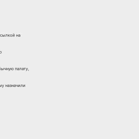
ссылкой на
о
бычную палату,
му назначили