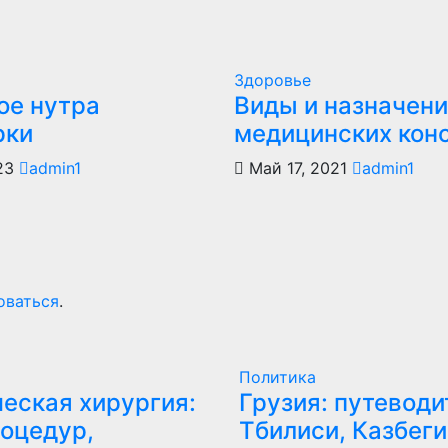
Здоровье
ое нутра
Виды и назначен
рки
медицинских кон
023
admin1
Май 17, 2021
admin1
оваться
.
Политика
еская хирургия:
Грузия: путеводи
оцедур,
Тбилиси, Казбеги