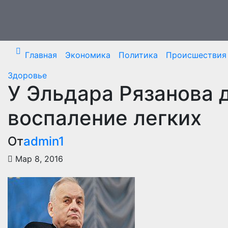
Перейти
к
содержимому
Главная
Экономика
Политика
Происшествия
Здоровье
У Эльдара Рязанова 
воспаление легких
От
admin1
Мар 8, 2016