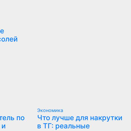
ие
солей
Экономика
тель по
Что лучше для накрутки
 и
в ТГ: реальные