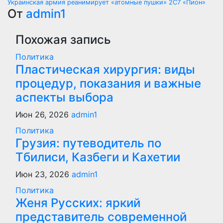
Украинская армия реанимирует «атомные пушки» 2С7 «Пион»
по
От
admin1
записям
Похожая запись
Политика
Пластическая хирургия: виды
процедур, показания и важные
аспекты выбора
Июн 26, 2026
admin1
Политика
Грузия: путеводитель по
Тбилиси, Казбеги и Кахетии
Июн 23, 2026
admin1
Политика
Женя Русских: яркий
представитель современной