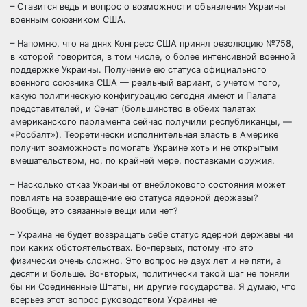
– Ставится ведь и вопрос о возможности объявления Украины
военным союзником США.
– Напомню, что на днях Конгресс США принял резолюцию №758,
в которой говорится, в том числе, о более интенсивной военной
поддержке Украины. Получение ею статуса официального
военного союзника США — реальный вариант, с учетом того,
какую политическую конфигурацию сегодня имеют и Палата
представителей, и Сенат (большинство в обеих палатах
американского парламента сейчас получили республиканцы, —
«Росбалт»). Теоретически исполнительная власть в Америке
получит возможность помогать Украине хоть и не открытым
вмешательством, но, по крайней мере, поставками оружия.
– Насколько отказ Украины от внеблокового состояния может
повлиять на возвращение ею статуса ядерной державы?
Вообще, это связанные вещи или нет?
– Украина не будет возвращать себе статус ядерной державы ни
при каких обстоятельствах. Во-первых, потому что это
физически очень сложно. Это вопрос не двух лет и не пяти, а
десяти и больше. Во-вторых, политически такой шаг не поняли
бы ни Соединенные Штаты, ни другие государства. Я думаю, что
всерьез этот вопрос руководством Украины не