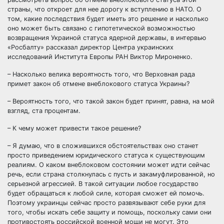
страны, что откроет для нее дорогу к вступлению в НАТО. О
том, какие последствия будет иметь это решение и насколько
оно может быть связано с гипотетической
возможностью
возвращения Украиной статуса ядерной державы, в интервью
«Росбалту» рассказал директор Центра украинских
исследований Института Европы РАН Виктор Мироненко.
– Насколько велика вероятность того, что Верховная рада
примет закон об отмене внеблокового статуса Украины?
– Вероятность того, что такой закон будет принят, равна, на мой
взгляд, ста процентам.
– К чему может привести такое решение?
– Я думаю, что в сложившихся обстоятельствах оно станет
просто приведением юридического статуса к существующим
реалиям. О каком внеблоковом состоянии может идти сейчас
речь, если страна столкнулась с пусть и закамуфлированной, но
серьезной агрессией. В такой ситуации любое государство
будет обращаться к любой силе, которая сможет ей помочь.
Поэтому украинцы сейчас просто развязывают себе руки для
того, чтобы искать себе защиту и помощь, поскольку сами они
противостоять российской военной мощи не могут. Это