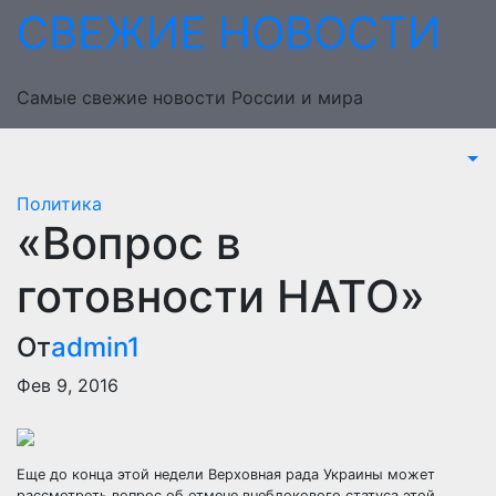
Перейти
СВЕЖИЕ НОВОСТИ
к
содержимому
Самые свежие новости России и мира
Политика
«Вопрос в
готовности НАТО»
От
admin1
Фев 9, 2016
Еще до конца этой недели Верховная рада Украины может
рассмотреть вопрос об отмене внеблокового статуса этой