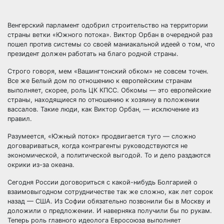
Венгерский парламент одобрил строительство на территории
страны ветки «Южного потока». Виктор Орбан в очередной раз
пошел против системы со своей маниакальной идеей о том, что
президент должен работать на благо родной страны.
Строго говоря, мем
«Вашингтонский обком» не совсем точен.
Все же Белый дом по отношению к европейским странам
выполняет, скорее, роль ЦК КПСС. Обкомы — это европейские
страны, находящиеся по отношению к хозяину в положении
вассалов. Такие люди, как Виктор Орбан, — исключение из
правил.
Разумеется, «Южный поток» продвигается туго — сложно
договариваться, когда контрагенты руководствуются не
экономической, а политической выгодой. То и дело раздаются
окрики из-за океана.
Сегодня России договориться с какой-нибудь Болгарией о
взаимовыгодном сотрудничестве так же сложно, как лет сорок
назад — США. Из Софии обязательно позвонили бы в Москву и
доложили о предложении. И наверняка получили бы по рукам.
Теперь роль главного идеолога Евросоюза выполняет