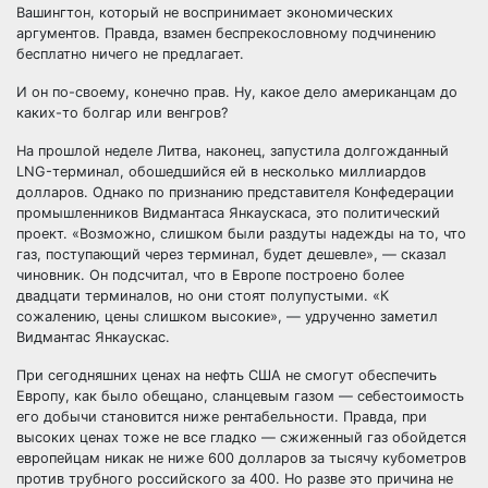
Вашингтон, который не воспринимает экономических
аргументов. Правда, взамен беспрекословному подчинению
бесплатно ничего не предлагает.
И он по-своему, конечно прав. Ну, какое дело американцам до
каких-то болгар или венгров?
На прошлой неделе Литва, наконец, запустила долгожданный
LNG-терминал, обошедшийся ей в несколько миллиардов
долларов. Однако по признанию представителя Конфедерации
промышленников Видмантаса Янкаускаса, это политический
проект. «Возможно, слишком были раздуты надежды на то, что
газ, поступающий через терминал, будет дешевле», — сказал
чиновник. Он подсчитал, что в Европе построено более
двадцати терминалов, но они стоят полупустыми. «К
сожалению, цены слишком высокие», — удрученно заметил
Видмантас Янкаускас.
При сегодняшних ценах на нефть США не смогут обеспечить
Европу, как было обещано, сланцевым газом — себестоимость
его добычи становится ниже рентабельности. Правда, при
высоких ценах тоже не все гладко — сжиженный газ обойдется
европейцам никак не ниже 600 долларов за тысячу кубометров
против трубного российского за 400. Но разве это причина не