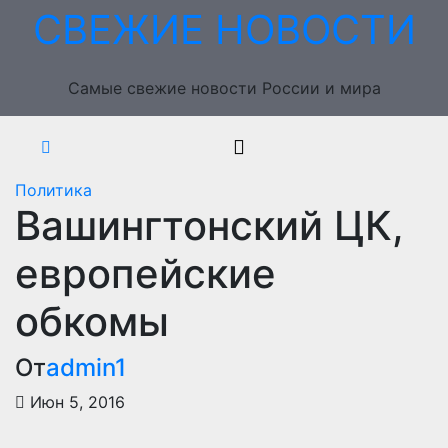
Перейти
СВЕЖИЕ НОВОСТИ
к
содержимому
Самые свежие новости России и мира
Политика
Вашингтонский ЦК,
европейские
обкомы
От
admin1
Июн 5, 2016