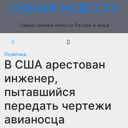
Перейти
СВЕЖИЕ НОВОСТИ
к
содержимому
Самые свежие новости России и мира
Политика
В США арестован
инженер,
пытавшийся
передать чертежи
авианосца