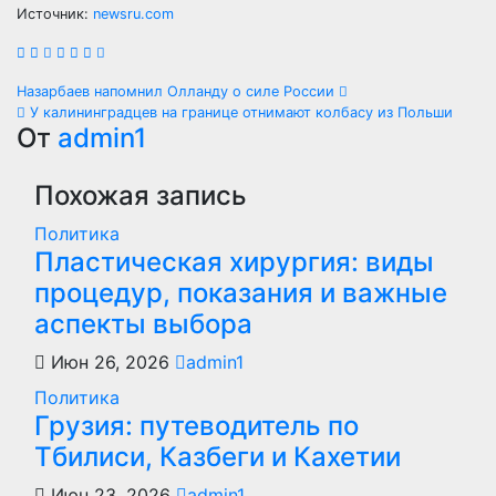
Источник:
newsru.com
Навигация
Назарбаев напомнил Олланду о силе России
У калининградцев на границе отнимают колбасу из Польши
по
От
admin1
записям
Похожая запись
Политика
Пластическая хирургия: виды
процедур, показания и важные
аспекты выбора
Июн 26, 2026
admin1
Политика
Грузия: путеводитель по
Тбилиси, Казбеги и Кахетии
Июн 23, 2026
admin1