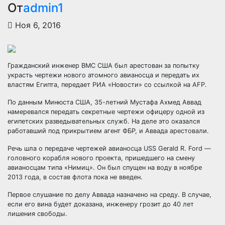
От
admin1
Ноя 6, 2016
Гражданский инженер ВМС США был арестован за попытку
украсть чертежи нового атомного авианосца и передать их
властям Египта, передает РИА «Новости» со ссылкой на AFP.
По данным Минюста США, 35-летний Мустафа Ахмед Аввад
намеревался передать секретные чертежи офицеру одной
из
египетских разведывательных служб. На деле это оказался
работавший под прикрытием агент ФБР, и Аввада арестовали.
Речь шла о передаче чертежей авианосца USS Gerald R. Ford —
головного корабля нового проекта, пришедшего на смену
авианосцам типа «Нимиц». Он был спущен на воду в ноябре
2013 года, в состав флота пока не введен.
Первое слушание по делу Аввада назначено на среду. В случае,
если его вина будет доказана, инженеру грозит до 40 лет
лишения свободы.