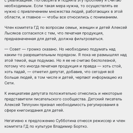
с реализацией. Поговорить и поднять эту проблему я считаю
необходимым. Если такая мера нужна, то осуществлять ее
нужно с привлечением множества людей, работающих в этой
области, и главное — чтобы все относились с пониманием.
Член комитета ГД по вопросам семьи, женщин и детей Алексей
Лысяков согласился с тем, что печатная продукция,
предназначенная для детей, должна фильтроваться.
— Совет — громко сказано. Но необходимо подумать над
каким-то разрешительным порядком. Я пока не размышлял над
этой темой, еще подумаю. Но я ее не считаю бесполезной,
потому что иногда печатная продукция и правда — хоть стой,
хоть падай, — отметил депутат, добавив, что сегодня всё
больше людей, в том числе и детей, черпают информацию из
Сети.
К инициативе депутата положительно отнеслись и некоторые
представители писательского сообщества. Детский писатель
Алексей Теплухин признал необходимость регулирования в
сфере книгоиздания для детей.
Негативно к предложению Субботина отнесся режиссер и член
комитета ГД по культуре Владимир Бортко.