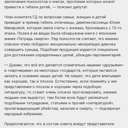
заключения психологов о книгах, прочтение которых может
привести к гибели детей, — пояснил депутат.
Член комитета ГД по вопросам семьи, женщин и детей
приводит в пример гибель отличницы, девятиклассницы Юлии
Макаровой, которая свела счеты с жизнью, бросившись с 13-го
этажа. Позже в ее вещах была обнаружена книга с японским
аниме «Тетрадь смерти». Ряд психологов считают, что именно
опасное чтиво побудило эмоционально неокрепшую девочку
совершить суицид. Подобная продукция издается специально
для достижения определенных целей, убежден парламентарий.
— Думаю, что всё это делается сознательно нашими «друзьями»
и «партнерами» из некоторых государств, которые пытаются
залезть в сознание наших детей. Не секрет, что дети впитывают
как хорошее, так и плохое. Естественно, если поменять у них
представления о плохом и хорошем через подобную
литературу, то станет очень сложно прогнозировать, какими
людьми они вырастут, тем более если будут увлекаться
подобными тетрадками, статьями и прочей «литературой»,
пропагандирующей убийства, насилие и смерть, — подчеркнул
народный избранник.
Предполагается, что в состав совета войдут представители