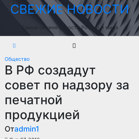
Перейти
СВЕЖИЕ НОВОСТИ
к
содержимому
Самые свежие новости России и мира
Общество
В РФ создадут
совет по надзору за
печатной
продукцией
От
admin1