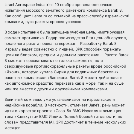
Israel Aerospace Industries 10 ноября провела оценочные
испытания морского зенитного ракетного комплекса Barak 8.
Как сообщает Lenta.ru со ссылкой на пресс-службу израильской
компании, пуск ракеты прошел успешно.
В ходе испытаний была запущена учебная цель, имитирующая
самолет
противника. Радар производства Elta цель обнаружил,
после чего ракета пошла на перехват. Разработку Barak 8
Израиль ведет совместно с Индией. ЗРК способен поражать
цели на близком, среднем и дальнем расстоянии. Ракета Barak
8 сможет перехватывать не только самолеты, но и
сверхзвуковые противокорабельные ракеты вроде российской
«Яхонт», которую купила Сирия для подвижных береговых
ракетных комплексов «Бастион». Barak 8 может действовать
как автономное средство перехвата как в море, так и на суше
или же вместе с другими оружейными комплексами.
Зенитный комплекс уже устанавливают на израильские и
индийские корабли. В частности, отмечает Jane’s, речь может
идти о корветах проекта «Саар-5» ВМС Израиля и эсминцах
типа «Калькутта» ВМС Индии. Полной боевой готовности, по
словам представителя IAI, ЗРК достигнет в течение нескольких
месяцев.