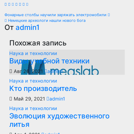
Навигация
Фонарные столбы научили заряжать электромобили
Немецкие археологи нашли нового бога
по
От
admin1
записям
Похожая запись
Наука и технологии
Виды учебной техники
Авг 26, 2021
admin1
Наука и технологии
Кто производитель
Май 29, 2021
admin1
Наука и технологии
Эволюция художественного
литья