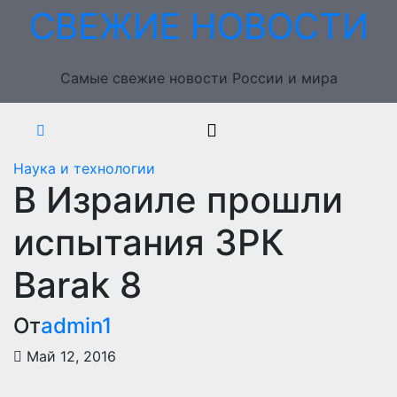
Перейти
СВЕЖИЕ НОВОСТИ
к
содержимому
Самые свежие новости России и мира
Наука и технологии
В Израиле прошли
испытания ЗРК
Barak 8
От
admin1
Май 12, 2016