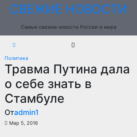
Перейти
СВЕЖИЕ НОВОСТИ
к
содержимому
Самые свежие новости России и мира
Политика
Травма Путина дала
о себе знать в
Стамбуле
От
admin1
Мар 5, 2016