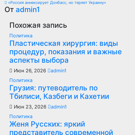
«Россия аннексирует Донбасс, но теряет Украину»
по
От
admin1
записям
Похожая запись
Политика
Пластическая хирургия: виды
процедур, показания и важные
аспекты выбора
Июн 26, 2026
admin1
Политика
Грузия: путеводитель по
Тбилиси, Казбеги и Кахетии
Июн 23, 2026
admin1
Политика
Женя Русских: яркий
представитель современной