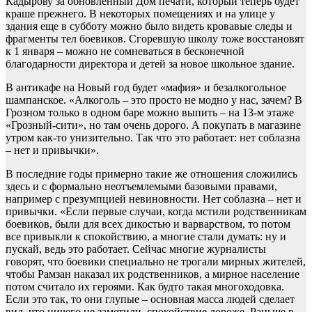
Кадырову за обновленный Дом печати, который теперь будет
краше прежнего. В некоторых помещениях и на улице у
здания еще в субботу можно было видеть кровавые следы и
фрагменты тел боевиков. Сгоревшую школу тоже восстановят
к 1 января – можно не сомневаться в бесконечной
благодарности директора и детей за новое школьное здание.
В антикафе на Новый год будет «мафия» и безалкогольное
шампанское. «Алкоголь – это просто не модно у нас, зачем? В
Грозном только в одном баре можно выпить – на 13-м этаже
«Грозный-сити», но там очень дорого. А покупать в магазине
утром как-то унизительно. Так что это работает: нет соблазна
– нет и привычки».
В последние годы примерно такие же отношения сложились
здесь и с формально неотъемлемыми базовыми правами,
например с презумпцией невиновности. Нет соблазна – нет и
привычки. «Если первые случаи, когда мстили родственникам
боевиков, были для всех дикостью и варварством, то потом
все привыкли к спокойствию, а многие стали думать: ну и
пускай, ведь это работает. Сейчас многие журналисты
говорят, что боевики специально не трогали мирных жителей,
чтобы Рамзан наказал их родственников, а мирное население
потом считало их героями. Как будто такая многоходовка.
Если это так, то они глупые – основная масса людей сделает
вид, что ничего не заметили, спокойствие дороже. Раньше в