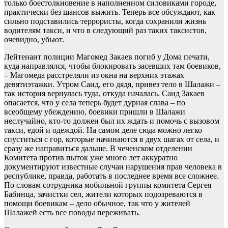
только боестолкновение в наполненном силовиками городе,
практически без шансов выжить. Теперь все обсуждают, как
сильно подставились террористы, когда сохранили жизнь
водителям такси, и что в следующий раз таких таксистов,
очевидно, убьют.
Лейтенант полиции Магомед Закаев погиб у Дома печати,
куда направлялся, чтобы блокировать засевших там боевиков,
– Магомеда расстреляли из окна на верхних этажах
девятиэтажки. Утром Саид, его дядя, привез тело в Шалажи –
так история вернулась туда, откуда началась. Саид Закаев
опасается, что у села теперь будет дурная слава – по
всеобщему убеждению, боевики пришли в Шалажи
неслучайно, кто-то должен был их ждать и помочь с вызовом
такси, едой и одеждой. На самом деле сюда можно легко
спуститься с гор, которые начинаются в двух шагах от села, и
сразу же направиться дальше. В чеченском отделении
Комитета против пыток уже много лет аккуратно
документируют известные случаи нарушения прав человека в
республике, правда, работать в последнее время все сложнее.
По словам сотрудника мобильной группы комитета Сергея
Бабинца, зачистки сел, жители которых подозреваются в
помощи боевикам – дело обычное, так что у жителей
Шалажей есть все поводы переживать.