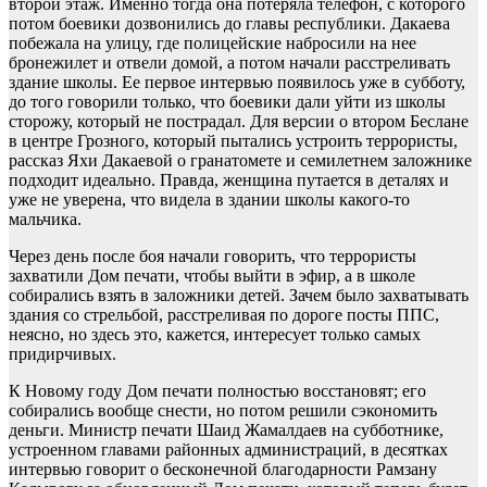
второй этаж. Именно тогда она потеряла телефон, с которого
потом боевики дозвонились до главы республики. Дакаева
побежала на улицу, где полицейские набросили на нее
бронежилет и отвели домой, а потом начали расстреливать
здание школы. Ее первое интервью появилось уже в субботу,
до того говорили только, что боевики дали уйти из школы
сторожу, который не пострадал. Для версии о втором Беслане
в центре Грозного, который пытались устроить террористы,
рассказ Яхи Дакаевой о гранатомете и семилетнем заложнике
подходит идеально. Правда, женщина путается в деталях и
уже не уверена, что видела в здании школы какого-то
мальчика.
Через день после боя начали говорить, что террористы
захватили Дом печати, чтобы выйти в эфир, а в школе
собирались взять в заложники детей. Зачем было захватывать
здания со стрельбой, расстреливая по дороге посты ППС,
неясно, но здесь это, кажется, интересует только самых
придирчивых.
К Новому году Дом печати полностью восстановят; его
собирались вообще снести, но потом решили сэкономить
деньги. Министр печати Шаид Жамалдаев на субботнике,
устроенном главами районных администраций, в десятках
интервью говорит о бесконечной благодарности Рамзану