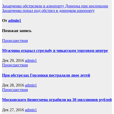
Навигация
Захарченко обстреляли в аэропорту Донецка при инспекции
Захарченко попал под обстрел в донецком аэропорту
по
записям
От
admin1
Похожая запись
Происшествия
Мужчина открыл стрельбу в чикагском торговом центре
Дек 29, 2016
admin1
Происшествия
При обстрелах Горловки пострадали двое детей
Дек 28, 2016
admin1
Происшествия
Московского бизнесмена ограбили на 30 миллионов рублей
Дек 27, 2016
admin1