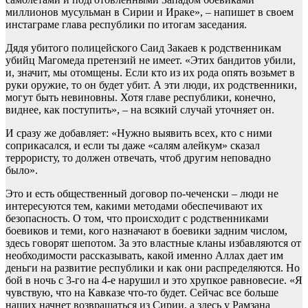
миллионов мусульман в Сирии и Ираке», – напишет в своем
инстаграме глава республики по итогам заседания.
Дядя убитого полицейского Саид Закаев к родственникам
убийц Магомеда претензий не имеет. «Этих бандитов убили,
и, значит, мы отомщены. Если кто из их рода опять возьмет в
руки оружие, то он будет убит. А эти люди, их родственники,
могут быть невиновны. Хотя главе республики, конечно,
виднее, как поступить», – на всякий случай уточняет он.
И сразу же добавляет: «Нужно выявить всех, кто с ними
соприкасался, и если ты даже «салям алейкум» сказал
террористу, то должен отвечать, чтоб другим неповадно
было».
Это и есть общественный договор по-чеченски – люди не
интересуются тем, какими методами обеспечивают их
безопасность. О том, что происходит с родственниками
боевиков и теми, кого назначают в боевики задним числом,
здесь говорят шепотом. За это властные кланы избавляются от
необходимости рассказывать, какой именно Аллах дает им
деньги на развитие республики и как они распределяются. Но
бой в ночь с 3-го на 4-е нарушил и это хрупкое равновесие. «Я
чувствую, что на Кавказе что-то будет. Сейчас все больше
наших начнет возвращаться из Сирии, а здесь у Рамзана