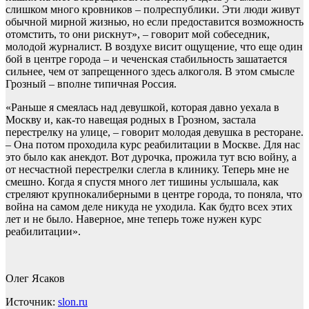
слишком много кровников – полреспублики. Эти люди живут
обычной мирной жизнью, но если предоставится возможность
отомстить, то они рискнут», – говорит мой собеседник,
молодой журналист. В воздухе висит ощущение, что еще один
бой в центре города – и чеченская стабильность зашатается
сильнее, чем от запрещенного здесь алкоголя. В этом смысле
Грозный – вполне типичная Россия.
«Раньше я смеялась над девушкой, которая давно уехала в
Москву и, как-то навещая родных в Грозном, застала
перестрелку на улице, – говорит молодая девушка в ресторане.
– Она потом проходила курс реабилитации в Москве. Для нас
это было как анекдот. Вот дурочка, прожила тут всю войну, а
от несчастной перестрелки слегла в клинику. Теперь мне не
смешно. Когда я спустя много лет тишины услышала, как
стреляют крупнокалиберными в центре города, то поняла, что
война на самом деле никуда не уходила. Как будто всех этих
лет и не было. Наверное, мне теперь тоже нужен курс
реабилитации».
Олег Ясаков
Источник:
slon.ru