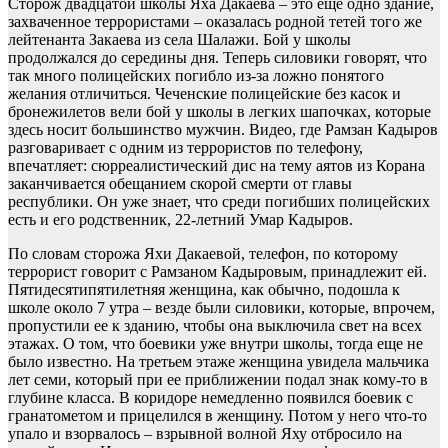
Сторож двадцатой школы Яха Дакаева – это еще одно здание,
захваченное террористами – оказалась родной тетей того же
лейтенанта Закаева из села Шалажи. Бой у школы
продолжался до середины дня. Теперь силовики говорят, что
так много полицейских погибло из-за ложно понятого
желания отличиться. Чеченские полицейские без касок и
бронежилетов вели бой у школы в легких шапочках, которые
здесь носит большинство мужчин. Видео, где Рамзан Кадыров
разговаривает с одним из террористов по телефону,
впечатляет: сюрреалистический дис на тему аятов из Корана
заканчивается обещанием скорой смерти от главы
республики. Он уже знает, что среди погибших полицейских
есть и его родственник, 22-летний Умар Кадыров.
По словам сторожа Яхи Дакаевой, телефон, по которому
террорист говорит с Рамзаном Кадыровым, принадлежит ей.
Пятидесятипятилетняя женщина, как обычно, подошла к
школе около 7 утра – везде были силовики, которые, впрочем,
пропустили ее к зданию, чтобы она выключила свет на всех
этажах. О том, что боевики уже внутри школы, тогда еще не
было известно. На третьем этаже женщина увидела мальчика
лет семи, который при ее приближении подал знак кому-то в
глубине класса. В коридоре немедленно появился боевик с
гранатометом и прицелился в женщину. Потом у него что-то
упало и взорвалось – взрывной волной Яху отбросило на