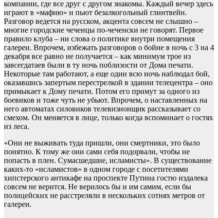
компании, где все друг с другом знакомы. Каждый вечер здесь
играют в «мафию» и пьют безалкогольный глинтвейн.
Разговор ведется на русском, акцента совсем не слышно –
многие городские чеченцы по-чеченски не говорят. Первое
правило клуба – ни слова о политике внутри помещения
галереи. Впрочем, избежать разговоров о бойне в ночь с 3 на 4
декабря все равно не получается – как минимум трое из
завсегдатаев были в ту ночь поблизости от Дома печати.
Некоторые там работают, а еще один всю ночь наблюдал бой,
оказавшись запертым перестрелкой в здании телецентра – оно
примыкает к Дому печати. Потом его примут за одного из
боевиков и тоже чуть не убьют. Впрочем, о наставленных на
него автоматах силовиков телевизионщик рассказывает со
смехом. Он меняется в лице, только когда вспоминает о гостях
из леса.
«Они не выживать туда пришли, они смертники, это было
понятно. К тому же они сами себя подорвали, чтобы не
попасть в плен. Сумасшедшие, исламисты». В существование
каких-то «исламистов» в одном городе с посетителями
хипстерского антикафе на проспекте Путина гостю издалека
совсем не верится. Не верилось бы и им самим, если бы
полицейских не расстреляли в нескольких сотнях метров от
галереи.