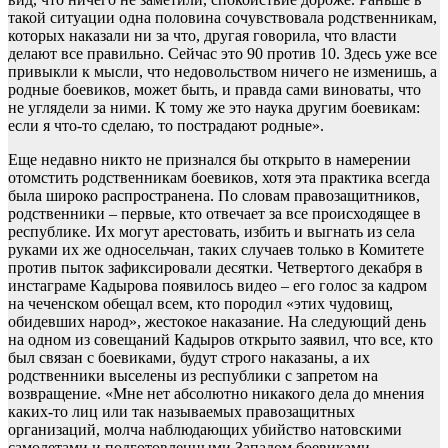
такой ситуации одна половина сочувствовала родственникам,
которых наказали ни за что, другая говорила, что власти
делают все правильно. Сейчас это 90 против 10. Здесь уже все
привыкли к мысли, что недовольством ничего не изменишь, а
родные боевиков, может быть, и правда сами виноваты, что
не углядели за ними. К тому же это наука другим боевикам:
если я что-то сделаю, то пострадают родные».
Еще недавно никто не признался бы открыто в намерении
отомстить родственникам боевиков, хотя эта практика всегда
была широко распространена. По словам правозащитников,
родственники – первые, кто отвечает за все происходящее в
республике. Их могут арестовать, избить и выгнать из села
руками их же односельчан, таких случаев только в Комитете
против пыток зафиксировали десятки. Четвертого декабря в
инстаграме Кадырова появилось видео – его голос за кадром
на чеченском обещал всем, кто породил «этих чудовищ,
обидевших народ», жестокое наказание. На следующий день
на одном из совещаний Кадыров открыто заявил, что все, кто
был связан с боевиками, будут строго наказаны, а их
родственники выселены из республики с запретом на
возвращение. «Мне нет абсолютно никакого дела до мнения
каких-то лиц или так называемых правозащитных
организаций, молча наблюдающих убийство натовскими
самолетами и подготовленными Западом боевиками