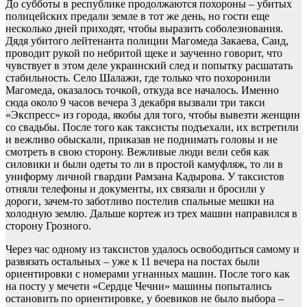
До субботы в республике продолжаются похороны – убитых
полицейских предали земле в тот же день, но гости еще
несколько дней приходят, чтобы выразить соболезнования.
Дядя убитого лейтенанта полиции Магомеда Закаева, Саид,
проводит рукой по небритой щеке и заученно говорит, что
чувствует в этом деле украинский след и попытку расшатать
стабильность. Село Шалажи, где только что похоронили
Магомеда, оказалось точкой, откуда все началось. Именно
сюда около 9 часов вечера 3 декабря вызвали три такси
«Экспресс» из города, якобы для того, чтобы вывезти женщин
со свадьбы. После того как таксисты подъехали, их встретили
и вежливо обыскали, приказав не поднимать головы и не
смотреть в свою сторону. Вежливые люди вели себя как
силовики и были одеты то ли в простой камуфляж, то ли в
униформу личной гвардии Рамзана Кадырова. У таксистов
отняли телефоны и документы, их связали и бросили у
дороги, зачем-то заботливо постелив спальные мешки на
холодную землю. Дальше кортеж из трех машин направился в
сторону Грозного.
Через час одному из таксистов удалось освободиться самому и
развязать остальных – уже к 11 вечера на постах были
ориентировки с номерами угнанных машин. После того как
на посту у мечети «Сердце Чечни» машины попытались
остановить по ориентировке, у боевиков не было выбора –