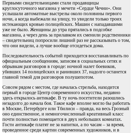
Первыми свидетельницами стали продавщицы
круглосуточного магазина у мечети «Сердце Чечни». Они
услышали автоматные выстрелы около половины первого
ночи, а когда выбежали на улицу, то увидели только троих
истекающих кровью полицейских. Машин с нападавшими
уже не было. Женщины до утра прятались в подсобке
магазина, а через день за прилавком их сменили родственники
– свидетельниц попросили лишний раз не рассказывать о том,
что они видели, а лучше вообще отсидеться дома.
Последовательность событий приходится восстанавливать по
официальным сообщениям, записям в социальных сетях и
обрывкам разговоров в городе: ночной налет боевиков,
убивших 14 полицейских и ранивших 37, надолго останется
главной темой для разговоров полушепотом.
Совсем рядом с местом, где началась стрельба, находится
первый в городе Центр современного искусства, недавно
здесь открылось антикафе. В ту ночь посетители разошлись
незадолго до начала боя. Такое кафе вполне могло бы работать
в Москве, Петербурге или Тбилиси – правда, на весь Грозный
оно единственное, и немногочисленный креативный класс
почти полностью помещается в двух небольших комнатах.
Гости антикафе платят не за напитки, а по часам – за время,
проведенное среди картин современных художников, и в