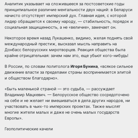
Аналитик указывает на сложившееся за постсоветские годы
принципиальное различие ментальности двух наций: в Беларуси
начисто отсутствует имперский дух. Главная идея, с которой
лидер обращается к своему народу, — стабильность, порядок и
социальная защищенность, а не «величие», замечает он.
Некоторое время назад Лукашенко, видимо, желая поднять свой
международный престиж, высказал мысль направить на
Донбасс белорусских миротворцев. Реакция общества была
крайне отрицательная: зачем нам это, еще убьют кого-нибудь!
В России, по словам политолога
Игоря Бунина
, «всякое сильное
движение власти за пределами страны воспринимается элитой
и обществом благодарно».
«Быть маленькой страной — это судьба, — рассуждает
Владимир Мацкевич. — Белорусское общество сосредоточено
на себе и не желает ни вмешиваться в дела других народов, ни
участвовать в чьих-то имперских проектах. Также мыслят
многие жители малых и даже не очень малых государств
Европы».
Геополитические качели