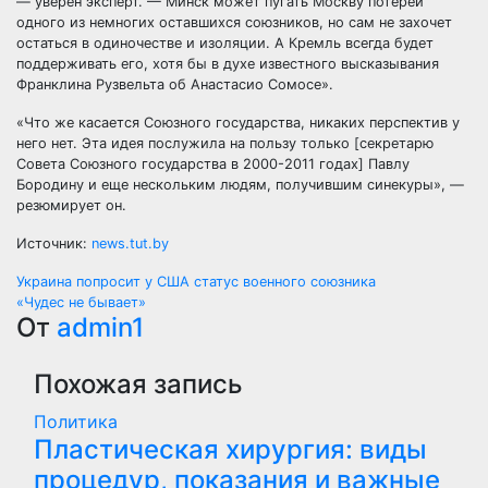
— уверен эксперт. — Минск может пугать Москву потерей
одного из немногих оставшихся союзников, но сам не захочет
остаться в одиночестве и изоляции. А Кремль всегда будет
поддерживать его, хотя бы в духе известного высказывания
Франклина Рузвельта об Анастасио Сомосе».
«Что же касается Союзного государства, никаких перспектив у
него нет. Эта идея послужила на пользу только [секретарю
Совета Союзного государства в 2000-2011 годах] Павлу
Бородину и еще нескольким людям, получившим синекуры», —
резюмирует он.
Источник:
news.tut.by
Навигация
Украина попросит у США статус военного союзника
«Чудес не бывает»
по
От
admin1
записям
Похожая запись
Политика
Пластическая хирургия: виды
процедур, показания и важные