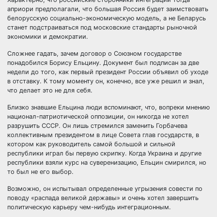
априори предполагали, что большая Россия будет заимствовать
белорусскую социально-экономическую модель, а не Беларусь
станет подстраиваться под московские стандарты рыночной
экономики и демократии.
Сложнее гадать, зачем договор о Союзном государстве
понадобился Борису Ельцину. Документ был подписан за две
недели до того, как первый президент России объявил об уходе
в отставку. К тому моменту он, конечно, все уже решил и знал,
что делает это не для себя.
Близко знавшие Ельцина люди вспоминают, что, вопреки мнению
национал-патриотической оппозиции, он никогда не хотел
разрушить СССР. Он лишь стремился заменить Горбачева
коллективным президентом в лице Совета глав государств, в
котором как руководитель самой большой и сильной
республики играл бы первую скрипку. Когда Украина и другие
республики взяли курс на суверенизацию, Ельцин смирился, но
то был не его выбор.
Возможно, он испытывал определенные угрызения совести по
поводу «распада великой державы» и очень хотел завершить
политическую карьеру чем-нибудь интеграционным.