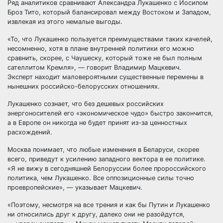
Ряд аналитиков сравнивают Александра Лукашенко с Иосипом
Броз Тито, который балансировал между Востоком и Западом,
извлекая из этого немалые выгоды.
«То, что Лукашенко пользуется преимуществами таких качелей,
несомненно, хотя в плане внутренней политики его можно
сравнить, скорее, с Чаушеску, который тоже не был полным
сателлитом Кремля», — говорит Владимир Мацкевич.
Эксперт находит маловероятными существенные перемены в
нынешних российско-белорусских отношениях.
Лукашенко сознает, что без дешевых российских
энергоносителей его «экономическое чудо» быстро закончится,
а в Европе он никогда не будет принят из-за ценностных
расхождений.
Москва понимает, что любые изменения в Беларуси, скорее
всего, приведут к усилению западного вектора в ее политике.
«Я не вижу в сегодняшней Белоруссии более пророссийского
политика, чем Лукашенко. Все оппозиционные силы точно
проевропейские», — указывает Мацкевич.
«Поэтому, несмотря на все трения и как бы Путин и Лукашенко
ни относились друг к другу, далеко они не разойдутся,