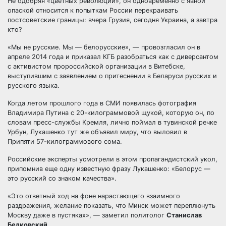
Не одобряя «цветных революций», он одновременно с явной
опаской относится к попыткам России перекраивать
постсоветские границы: вчера Грузия, сегодня Украина, а завтра
кто?
«Мы не русские. Мы — белорусские», — провозгласил он в
апреле 2014 года и приказал КГБ разобраться как с диверсантом
с активистом пророссийской организации в Витебске,
выступившим с заявлением о притеснении в Беларуси русских и
русского языка.
Когда летом прошлого года в СМИ появилась фотография
Владимира Путина с 20-килограммовой щукой, которую он, по
словам пресс-службы Кремля, лично поймал в тувинской речке
Урбун, Лукашенко тут же объявил миру, что выловил в
Припяти 57-килограммового сома.
Российские эксперты усмотрели в этом пропагандистский укол,
припомнив еще одну известную фразу Лукашенко: «Белорус —
это русский со знаком качества».
«Это ответный ход на фоне нарастающего взаимного
раздражения, желание показать, что Минск может переплюнуть
Москву даже в пустяках», — заметил политолог
Станислав
Белковский
.