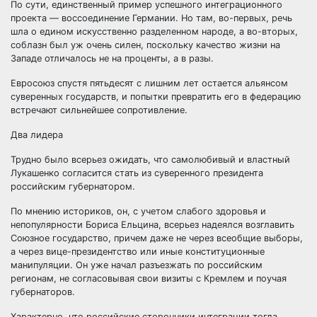
По сути, единственный пример успешного интеграционного
проекта — воссоединение Германии. Но там, во-первых, речь
шла о едином искусственно разделенном народе, а во-вторых,
соблазн был уж очень силен, поскольку качество жизни на
Западе отличалось не на проценты, а в разы.
Евросоюз спустя пятьдесят с лишним лет остается альянсом
суверенных государств, и попытки превратить его в федерацию
встречают сильнейшее сопротивление.
Два лидера
Трудно было всерьез ожидать, что самолюбивый и властный
Лукашенко согласится стать из суверенного президента
российским губернатором.
По мнению историков, он, с учетом слабого здоровья и
непопулярности Бориса Ельцина, всерьез надеялся возглавить
Союзное государство, причем даже не через всеобщие выборы,
а через вице-президентство или иные конституционные
манипуляции. Он уже начал разъезжать по российским
регионам, не согласовывая свои визиты с Кремлем и поучая
губернаторов.
Характерно, что российские сторонники интеграции тогда