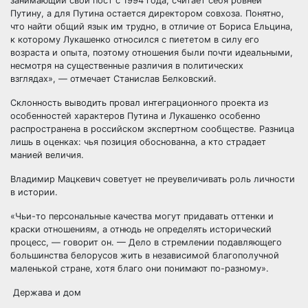
занимающий свой пост с 1994 года, считает себя ровней
Путину, а для Путина остается директором совхоза. Понятно,
что найти общий язык им трудно, в отличие от Бориса Ельцина,
к которому Лукашенко относился с пиететом в силу его
возраста и опыта, поэтому отношения были почти идеальными,
несмотря на существенные различия в политических
взглядах», — отмечает Станислав Белковский.
Склонность выводить провал интеграционного проекта из
особенностей характеров Путина и Лукашенко особенно
распространена в российском экспертном сообществе. Разница
лишь в оценках: чья позиция обоснованна, а кто страдает
манией величия.
Владимир Мацкевич советует не преувеличивать роль личности
в истории.
«Чьи-то персональные качества могут придавать оттенки и
краски отношениям, а отнюдь не определять исторический
процесс, — говорит он. — Дело в стремлении подавляющего
большинства белорусов жить в независимой благополучной
маленькой стране, хотя благо они понимают по-разному».
Держава и дом