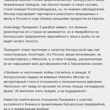
Формальным поводом, как обычно бывает в таких случаях,
стала позиция Роспотребнадзора, но, по мнению наблюдателей,
Москва подозревает партнеров в реэкспорте запрещенных к
ввозу в Россию в ходе обмена санкциями продуктов из Европы.
Александр Лукашенко 3 декабря заявил, что прямым
реэкспортом его страна не занимается, но в переработке на
белорусских предприятиях европейского мяса и рыбы он не
видит ничего плохого.
Президент отмел претензии к качеству белорусской еды как
смехотворные, посетовал, что Россия, вводя антисанкции, не
посоветовалась с Минском, и, в свою очередь, раскритиковал
ее за «нарушение всех договоренностей в Таможенном союзе».
«Газовые» и «молочные» войны случались и раньше. И
белорусскому лидеру не впервые обвинять Москву за
авторитарный стиль в отношениях и экономическое давление.
Несколько лет назад он произнес по этому поводу легендарную
фразу: «В землянки жить пойдем, а не поддадимся!»
Известно скептическое отношение Лукашенко к участию
российского бизнеса в приватизации белорусских предприятий,
да и к приватизации вообще.