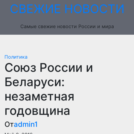
Перейти
СВЕЖИЕ НОВОСТИ
к
содержимому
Самые свежие новости России и мира
Политика
Союз России и
Беларуси:
незаметная
годовщина
От
admin1