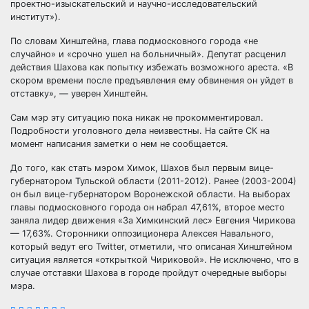
проектно-изыскательский и научно-исследовательский
институт»).
По словам Хинштейна, глава подмосковного города «не
случайно» и «срочно ушел на больничный». Депутат расценил
действия Шахова как попытку избежать возможного ареста. «В
скором времени после предъявления ему обвинения он уйдет в
отставку», — уверен Хинштейн.
Сам мэр эту ситуацию пока никак не прокомментировал.
Подробности уголовного дела неизвестны. На сайте СК на
момент написания заметки о нем не сообщается.
До того, как стать мэром Химок, Шахов был первым вице-
губернатором Тульской области (2011-2012). Ранее (2003-2004)
он был вице-губернатором Воронежской области. На выборах
главы подмосковного города он набрал 47,61%, второе место
заняла лидер движения «За Химкинский лес» Евгения Чирикова
— 17,63%. Сторонники оппозиционера Алексея Навального,
который ведут его Twitter, отметили, что описаная Хинштейном
ситуация является «открыткой Чириковой». Не исключено, что в
случае отставки Шахова в городе пройдут очередные выборы
мэра.