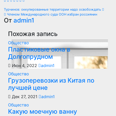
Навигация
Турчинов: оккупированные территории надо освобождать
Членом Международного суда ООН избран россиянин
по
От
admin1
записям
Похожая запись
Общество
Пластиковые окна в
Долгопрудном
Июн 4, 2022
admin1
Общество
Грузоперевозки из Китая по
лучшей цене
Дек 27, 2021
admin1
Общество
Какую моечную ванну