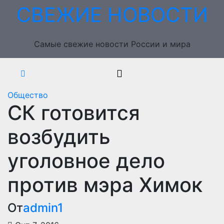
Перейти
СВЕЖИЕ НОВОСТИ
к
содержимому
Самые свежие новости России и мира
Общество
СК готовится
возбудить
уголовное дело
против мэра Химок
От
admin1