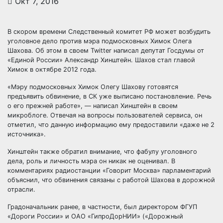
Окт 7, 2016
В скором времени Следственный комитет РФ может возбудить
уголовное дело против мэра подмосковных Химок Олега
Шахова. Об этом в своем Twitter написал депутат Госдумы от
«Единой России» Александр Хинштейн. Шахов стал главой
Химок в октябре 2012 года.
«Мэру подмосковных Химок
Олегу Шахову готовятся
предъявить обвинение, в СК уже выписано постановление. Речь
о его прежней работе», — написал Хинштейн в своем
микроблоге. Отвечая на вопросы пользователей сервиса, он
отметил, что данную информацию ему предоставили «даже не 2
источника».
Хинштейн также обратил внимание, что фабулу уголовного
дела, роль и личность мэра он никак не оценивал. В
комментариях радиостанции «Говорит Москва» парламентарий
объяснил, что обвинения связаны с работой Шахова в дорожной
отрасли.
Градоначальник ранее, в частности, был директором ФГУП
«Дороги России» и ОАО «ГипроДорНИИ» («Дорожный