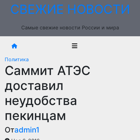
Перейти
СВЕЖИЕ НОВОСТИ
к
содержимому
Самые свежие новости России и мира
Политика
Саммит АТЭС
доставил
неудобства
пекинцам
От
admin1