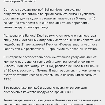
платформе Sina Weibo.
Согласно государственной Beijing News, сотрудники
общественного питания во время саммита обязаны успевать
доставить еду из кухни к столикам клиентов за 5 минут и 45
секунд. За это время они ещё должны точно определить
температуру и текстуру пищи.
Пользователь Rangcai Duoji возмутился тем, что температура
пищи для иностранных лидеров имеет больший приоритет, чем
неудобства 21 млн жителей Пекина. «Почему власти не служат
народу так же ревностно?» — прокомментировал он на Weibo.
В Интернете распространилось «экстренное уведомление» от
крупного поставщика тепловой и электрической энергии —
инвестиционного холдинга TEDA, расположенного в Тяньцзине,
в 130 км к востоку от Пекина. В нём говорится, что компания не
будет поставлять тепло жителям, пока не закончится саммит
АТЭС.
Это распоряжение якобы сделано правительством для
обеспечения качества воздуха во время АТЭС.
Температура ночью в Тяньцзине и Пекине снижается ниже нуля в
течение последних нескольких дней, и многие пользователи