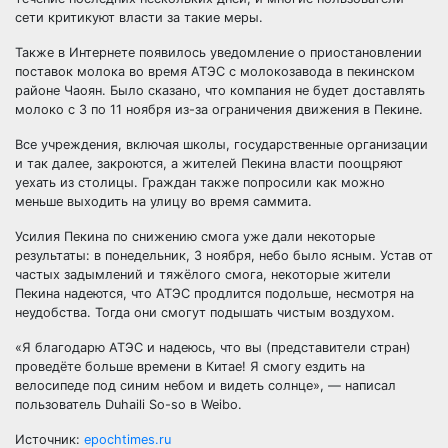
сети критикуют власти за такие меры.
Также в Интернете появилось уведомление о приостановлении
поставок молока во время АТЭС с молокозавода в пекинском
районе Чаоян. Было сказано, что компания не будет доставлять
молоко с 3 по 11 ноября из-за ограничения движения в Пекине.
Все учреждения, включая школы, государственные организации
и так далее, закроются, а жителей Пекина власти поощряют
уехать из столицы. Граждан также попросили как можно
меньше выходить на улицу во время саммита.
Усилия Пекина по снижению смога уже дали некоторые
результаты: в понедельник, 3 ноября, небо было ясным. Устав от
частых задымлений и тяжёлого смога, некоторые жители
Пекина надеются, что АТЭС продлится подольше, несмотря на
неудобства. Тогда они смогут подышать чистым воздухом.
«Я благодарю АТЭС и надеюсь, что вы (представители стран)
проведёте больше времени в Китае! Я смогу ездить на
велосипеде под синим небом и видеть солнце», — написал
пользователь Duhaili So-so в Weibo.
Источник:
epochtimes.ru