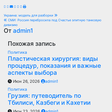
Навигация
Украина: модель для разборки
СМИ: Россия перебросила под Счастье элитную танковую
по
дивизию
От
admin1
записям
Похожая запись
Политика
Пластическая хирургия: виды
процедур, показания и важные
аспекты выбора
Июн 26, 2026
admin1
Политика
Грузия: путеводитель по
Тбилиси, Казбеги и Кахетии
Июн 23, 2026
admin1