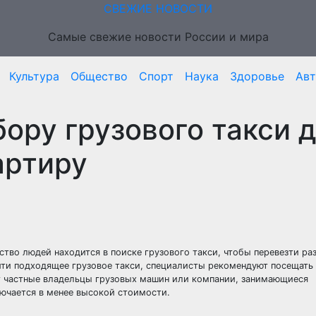
СВЕЖИЕ НОВОСТИ
Самые свежие новости России и мира
Культура
Общество
Спорт
Наука
Здоровье
Ав
ору грузового такси 
артиру
ство людей находится в поиске грузового такси, чтобы перевезти ра
йти подходящее грузовое такси, специалисты рекомендуют посещать 
т частные владельцы грузовых машин или компании, занимающиеся
ючается в менее высокой стоимости.