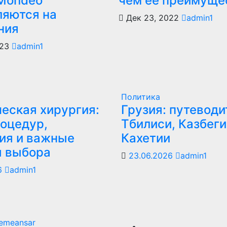
/Mondeo
чем ее преимуще
ляются на
Дек 23, 2022
admin1
ния
023
admin1
Политика
еская хирургия:
Грузия: путеводи
оцедур,
Тбилиси, Казбеги
ия и важные
Кахетии
ы выбора
23.06.2026
admin1
6
admin1
emeansar