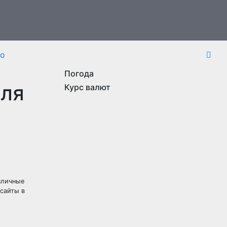
то
Погода
для
Курс валют
зличные
сайты в