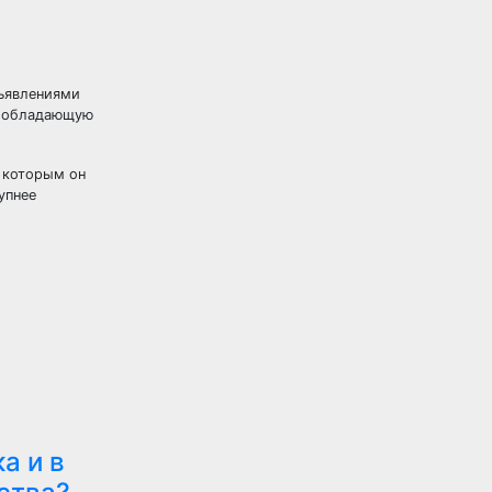
бъявлениями
у, обладающую
, которым он
упнее
а и в