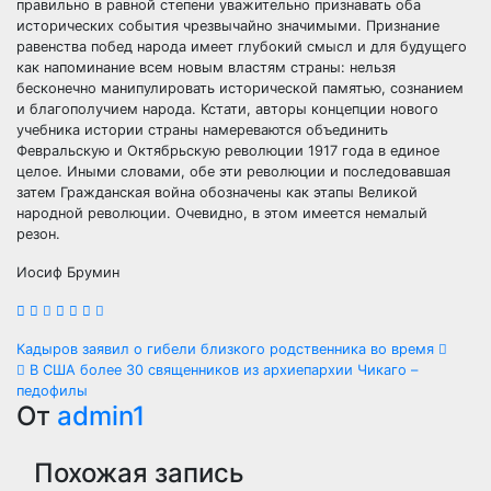
правильно в равной степени уважительно признавать оба
исторических события чрезвычайно значимыми. Признание
равенства побед народа имеет глубокий смысл и для будущего
как напоминание всем новым властям страны: нельзя
бесконечно манипулировать исторической памятью, сознанием
и благополучием народа. Кстати, авторы концепции нового
учебника истории страны намереваются объединить
Февральскую и Октябрьскую революции 1917 года в единое
целое. Иными словами, обе эти революции и последовавшая
затем Гражданская война обозначены как этапы Великой
народной революции. Очевидно, в этом имеется немалый
резон.
Иосиф Брумин
Навигация
Кадыров заявил о гибели близкого родственника во время
В США более 30 священников из архиепархии Чикаго –
по
педофилы
От
admin1
записям
Похожая запись