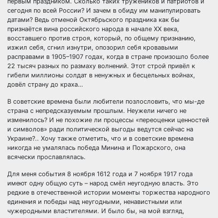
первым праздником. Сколько таких тружеников и патриотов и
сегодня по всей России? И зачем в обиду им манипулировать
датами? Ведь отменой Октябрьского праздника как бы
признаётся вина российского народа в начале ХХ века,
восставшего против строя, который, по общему признанию,
изжил себя, сгнил изнутри, опозорил себя кровавыми
расправами в 1905–1907 годах, когда в стране произошло более
22 тысяч разных по размаху волнений. Этот строй привёл к
гибели миллионы солдат в ненужных и бесцельных войнах,
довёл страну до краха…
В советские времена были любители позлословить, что мы-де
страна с непредсказуемым прошлым. Неужели ничего не
изменилось? И не похожие ли процессы «переоценки ценностей
и символов» ради политической выгоды ведутся сейчас на
Украине?.. Хочу также отметить, что и в советские времена
никогда не умалялась победа Минина и Пожарского, она
всячески прославлялась.
Для меня события 8 ноября 1612 года и 7 ноября 1917 года
имеют одну общую суть – народ смёл неугодную власть. Это
редкие в отечественной истории моменты торжества народного
единения и победы над неугодными, ненавистными или
чужеродными властителями. И было бы, на мой взгляд,