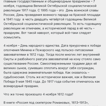
главным государственным и общенародным праздником – 7
ноября, годовщина Великой Октябрьской социалистической
революции 1917 года. С 1995 года – это
День воинской славы
России, День проведения военного парада на Красной площади
в 1941 году в честь двадцать четвёртой годовщины Великой
Октябрьской социалистической революции. То есть годовщину
революции не отмечаем, а исторический парад в её честь –
празднуем. Вот такой наворот, который всё-таки следует
осмыслить.
4 ноября – День народного единства. Дата приурочена к победе
ополчения Минина и Пожарского над польско-литовскими
завоевателями в 1612 году. Тогда после многих лет внутренней
Смуты и разбойного разгула завоевателей на кону стояло само
существование России. Самоотверженными трудами двух её
великих сынов, сумевших сплотить вокруг себя сограждан,
была одержана знаменательная победа. Как оказалось –
судьбоносная. Столь же исторически важная, как и Великая
Победа 9 мая 1945 года. До 1917 года событие отмечалось как
всенародный праздник.
Что же точно произошло 4 ноября 1612 года?
В книге «Россия под скипетром Романовых, 1613–1913»,