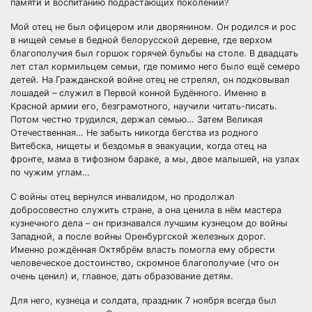
памяти и воспитанию подрастающих поколений?
Мой отец не был офицером или дворянином. Он родился и рос
в нищей семье в бедной белорусской деревне, где верхом
благополучия был горшок горячей бульбы на столе. В двадцать
лет стал кормильцем семьи, где помимо него было ещё семеро
детей. На Гражданской войне отец не стрелял, он подковывал
лошадей – служил в Первой конной Будённого. Именно в
Красной армии его, безграмотного, научили читать-писать.
Потом честно трудился, держал семью… Затем Великая
Отечественная… Не забыть никогда бегства из родного
Витебска, нищеты и бездомья в эвакуации, когда отец на
фронте, мама в тифозном бараке, а мы, двое малышей, на узлах
по чужим углам…
С войны отец вернулся инвалидом, но продолжал
добросовестно служить стране, а она ценила в нём мастера
кузнечного дела – он признавался лучшим кузнецом до войны
Западной, а после войны Оренбургской железных дорог.
Именно рождённая Октябрём власть помогла ему обрести
человеческое достоинство, скромное благополучие (что он
очень ценил) и, главное, дать образование детям.
Для него, кузнеца и солдата, праздник 7 ноября всегда был