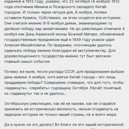
изданной в 1912 году, указано, что 22 октября (4 ноября) 1612
года ополчение Минина и Пожарского овладело Китай-
городом. И только через четыре дня, 8 ноября, поляки
оставили Кремль. Собственно, на этом сходятся все историки.
Они считали именно 8–9 ноября днями, знаменующими ту
далёкую победу над захватчиками. Но до революции отмечали 4
ноября как День Казанской иконы Божией Матери, объявленный
государственным праздником ещё в 1649 году указом царя
Алексея Михайловича. По преданию, ополченцам удалось
одержать победу именно благодаря её заступничеству. Для
дореволюционного государства именно тут был заложен
главный смысл события.
Почему же ныне, после распада СССР, для празднования выбран
день именно 4 ноября, хотя взятие Китай-города – это лишь
преддверие победы? Совершенно очевидно, что для того, чтобы
«задвинуть», «перебить» годовщину Октября. Расчёт понятный,
но «задвинуть» так и не удалось…
Октябрьскую революцию, как её ни назови, как ни старайся
принизить её историческую весомость, нельзя отодвинуть на
задворки истории не только нашей страны, но и всего мира.
Да и нужно ли это делать? Во благо ли это нашей исторической