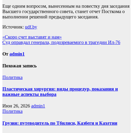
Еще одним вопросом, вынесенным на повестку дня заседания
Высшего государственного совета, станет отчет Посткома о
выполнении решений предыдущего заседания.
Источник:
udf.by
Навигация
«Скоро счет выставят и нам»
Суд оправдал генерала, подозреваемого в трагедии Ил-76
по
записям
От
admin1
Похожая запись
Политика
Пластическая хирургия: виды процедур, показания и
важные аспекты выбора
Июн 26, 2026
admin1
Политика
Грузия: путеводитель по Тбилиси, Казбеги и Кахетии