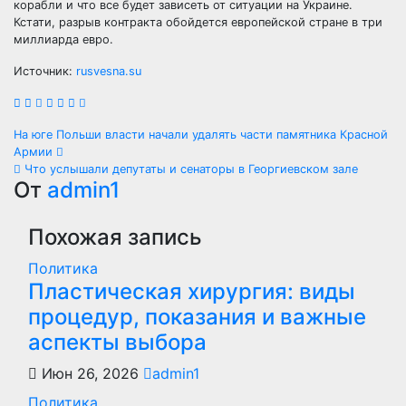
корабли и что все будет зависеть от ситуации на Украине.
Кстати, разрыв контракта обойдется европейской стране в три
миллиарда евро.
Источник:
rusvesna.su
Навигация
На юге Польши власти начали удалять части памятника Красной
Армии
по
Что услышали депутаты и сенаторы в Георгиевском зале
От
admin1
записям
Похожая запись
Политика
Пластическая хирургия: виды
процедур, показания и важные
аспекты выбора
Июн 26, 2026
admin1
Политика