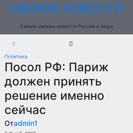
Перейти
СВЕЖИЕ НОВОСТИ
к
содержимому
Самые свежие новости России и мира
Политика
Посол РФ: Париж
должен принять
решение именно
сейчас
От
admin1