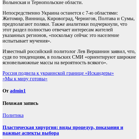
Волынская и Тернопольские области.
Непосредственно Украина останется с 7-ю областями:
Житомир, Винница, Кировоград, Чернигов, Полтава и Сумы,
предполагают поляки. Также аналитики подчеркнули, что
этот раздел полностью отвечает интересам жителей
указанных регионов, «поскольку сейчас это население
испытывает мучения».
Известный российский политолог Лев Вершинин заявил, что,
судя по тенденциям, в польских СМИ «ориентируют широкие
ясновельможные массы на вероятность всякого».
Навигация
Россия подвела к украинской границе «Искандеры»
«Мы к миру готовы»
по
записям
От
admin1
Похожая запись
Политика
Пластическая хирургия: виды процедур, показания и
важные аспекты выбора