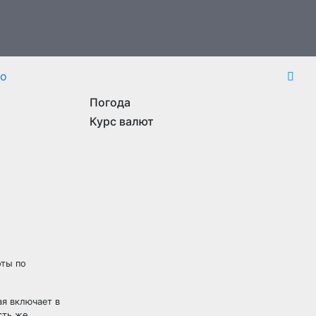
то
Погода
Курс валют
оты по
ая включает в
сть же