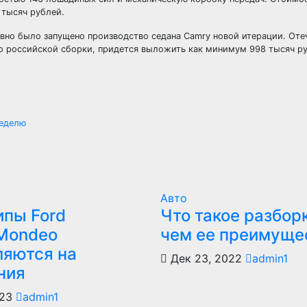
 тысяч рублей.
давно было запущено производство седана Camry новой итерации. От
о российской сборки, придется выложить как минимум 998 тысяч ру
неделю
Авто
ипы Ford
Что такое разборк
/Mondeo
чем ее преимуще
ляются на
Дек 23, 2022
admin1
ния
023
admin1