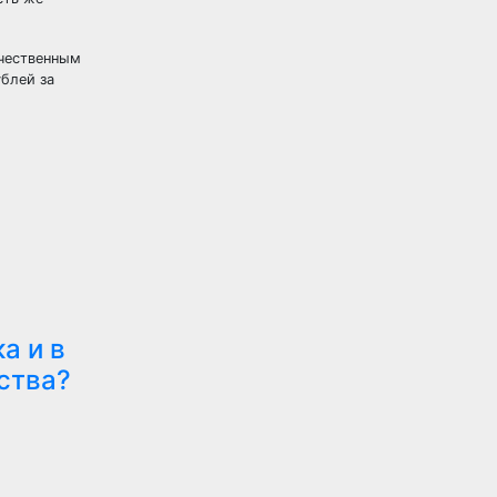
ечественным
блей за
а и в
ства?