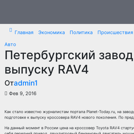
Перейти
к
содержимому
Главная
Экономика
Политика
Происшествия
Авто
Петербургский завод 
выпуску RAV4
От
admin1
Фев 9, 2016
Как стало известно журналистам портала Planet-Today.ru, на заво
подготовке к выпуску кроссовера RAV4 нового поколения. По пре
На данный момент в России
цена на кроссовер Toyota RAV4 старт
себя передний привод, двухлитровый бензиновый двигатель мощн