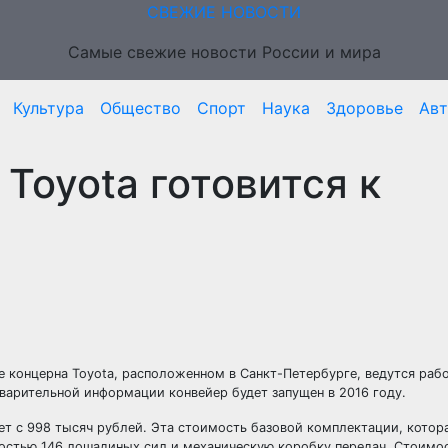
СВЕЖИЕ НОВОСТИ
Самые свежие новости России и мира
Культура
Общество
Спорт
Наука
Здоровье
Ав
Toyota готовится к
де концерна Toyota, расположенном в Санкт-Петербурге, ведутся раб
дварительной информации конвейер будет запущен в 2016 году.
ует с 998 тысяч рублей. Эта стоимость базовой комплектации, котор
остью 146 лошадиных сил и механическую коробку передач. Стоимо