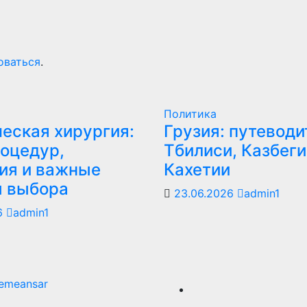
оваться
.
Политика
еская хирургия:
Грузия: путеводи
оцедур,
Тбилиси, Казбеги
ия и важные
Кахетии
ы выбора
23.06.2026
admin1
6
admin1
emeansar