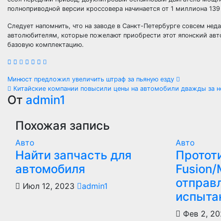
полноприводной версии кроссовера начинается от 1 миллиона 139
Следует напомнить, что на заводе в Санкт-Петербурге совсем не
автолюбителям, которые пожелают приобрести этот японский авт
базовую комплектацию.
Навигация
Минюст предложил увеличить штраф за пьяную езду
Китайские компании повысили цены на автомобили дважды за 
по
От
admin1
записям
Похожая запись
Авто
Авто
Найти запчасть для
Протот
автомобиля
Fusion
отправ
Июл 12, 2023
admin1
испыта
Фев 2, 2