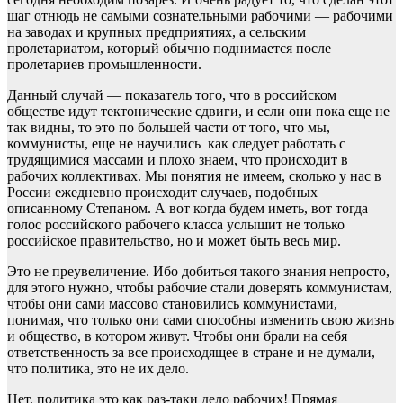
шаг отнюдь не самыми сознательными рабочими — рабочими
на заводах и крупных предприятиях, а сельским
пролетариатом, который обычно поднимается после
пролетариев промышленности.
Данный случай — показатель того, что в российском
обществе идут тектонические сдвиги, и если они пока еще не
так видны, то это по большей части от того, что мы,
коммунисты, еще не научились как следует работать с
трудящимися массами и плохо знаем, что происходит в
рабочих коллективах. Мы понятия не имеем, сколько у нас в
России ежедневно происходит случаев, подобных
описанному Степаном. А вот когда будем иметь, вот тогда
голос российского рабочего класса услышит не только
российское правительство, но и может быть весь мир.
Это не преувеличение. Ибо добиться такого знания непросто,
для этого нужно, чтобы рабочие стали доверять коммунистам,
чтобы они сами массово становились коммунистами,
понимая, что только они сами способны изменить свою жизнь
и общество, в котором живут. Чтобы они брали на себя
ответственность за все происходящее в стране и не думали,
что политика, это не их дело.
Нет, политика это как раз-таки дело рабочих! Прямая