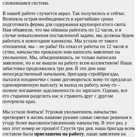
сложившаяся система.
В нашей работе случается аврал. Так получилось и сейчас.
Возникла острая необходимость в кратчайшие сроки
подготовить фермы для содержания крупнорогатого скота.
Нам объявили, что мы обязаны работать по 12 часов, и в
случае невыполнения поставленной задачи, мы должны будем
работать в новогодние каникулы. Мы устали от такого
отношения, мы – не рабы! На отказ от работы по 12 часов в
сутки, начальство приказало нам написать заявление на
увольнение. Мы, объединившись, не только написали
заявление, но и не вышли на работу всем коллективом! Наша
забастовка продолжалась три дня. В эти дни наш
непосредственный начальник, бригадир стройбригады,
пытался поодиночке с нами договориться: кому-то предлагал
единовременную выплату за выход на работу, кому-то –
полное погашение задолженности по зарплате. Однако, все
его старания разделить нас и стравить друг с другом
потерпели крах.
Мы устали бояться! Угрожая увольнением, начальство
претворяет в жизнь нашими руками самые смелые решения в
угоду более высокопоставленному начальству. В этот раз, у
них этот номер не прошёл! Спустя три дня, наша бригада всем
составом была
приглашена на работу
, наши заявления на