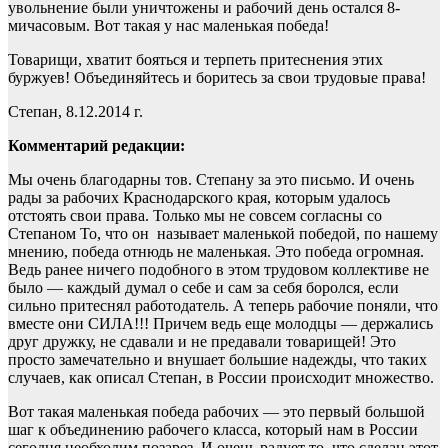
увольнение были уничтожены и рабочий день остался 8-
мичасовым. Вот такая у нас маленькая победа!
Товарищи, хватит бояться и терпеть притеснения этих
буржуев! Объединяйтесь и боритесь за свои трудовые права!
Степан, 8.12.2014 г.
Комментарий редакции:
Мы очень благодарны тов. Степану за это письмо. И очень
рады за рабочих Краснодарского края, которым удалось
отстоять свои права. Только мы не совсем согласны со
Степаном То, что он называет маленькой победой, по нашему
мнению, победа отнюдь не маленькая. Это победа огромная.
Ведь ранее ничего подобного в этом трудовом коллективе не
было — каждый думал о себе и сам за себя боролся, если
сильно притеснял работодатель. А теперь рабочие поняли, что
вместе они СИЛА!!! Причем ведь еще молодцы — держались
друг дружку, не сдавали и не предавали товарищей! Это
просто замечательно и внушает большие надежды, что таких
случаев, как описал Степан, в России происходит множество.
Вот такая маленькая победа рабочих — это первый большой
шаг к объединению рабочего класса, который нам в России
сегодня необходим позарез. И очень радует то, что сделан этот