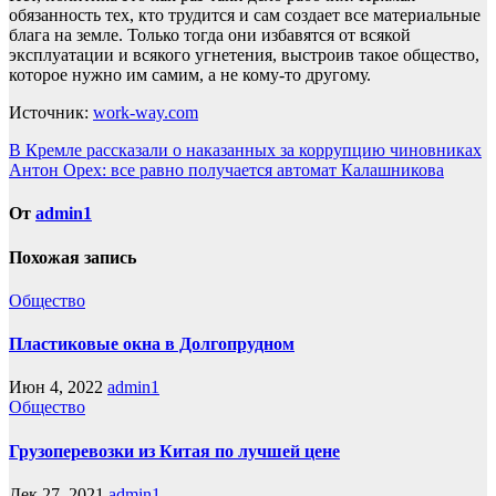
обязанность тех, кто трудится и сам создает все материальные
блага на земле. Только тогда они избавятся от всякой
эксплуатации и всякого угнетения, выстроив такое общество,
которое нужно им самим, а не кому-то другому.
Источник:
work-way.com
Навигация
В Кремле рассказали о наказанных за коррупцию чиновниках
Антон Орех: все равно получается автомат Калашникова
по
записям
От
admin1
Похожая запись
Общество
Пластиковые окна в Долгопрудном
Июн 4, 2022
admin1
Общество
Грузоперевозки из Китая по лучшей цене
Дек 27, 2021
admin1