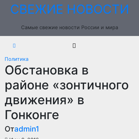
Перейти
СВЕЖИЕ НОВОСТИ
к
содержимому
Самые свежие новости России и мира
Политика
Обстановка в
районе «зонтичного
движения» в
Гонконге
От
admin1