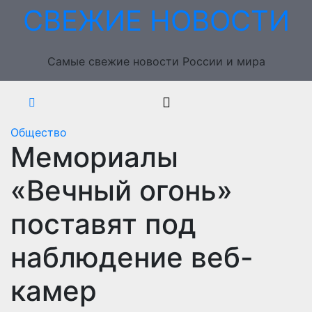
Перейти
СВЕЖИЕ НОВОСТИ
к
содержимому
Самые свежие новости России и мира
Общество
Мемориалы
«Вечный огонь»
поставят под
наблюдение веб-
камер