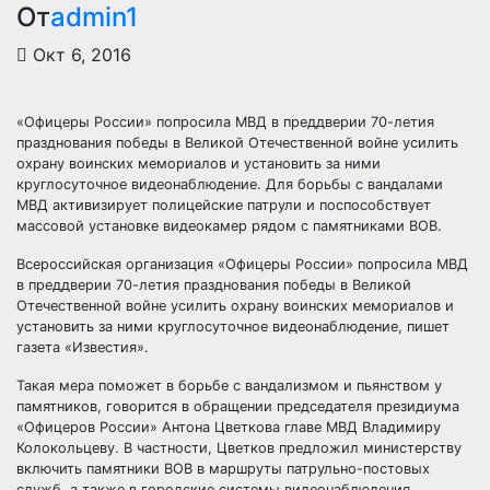
От
admin1
Окт 6, 2016
«Офицеры России» попросила МВД в преддверии 70-летия
празднования победы в Великой Отечественной войне усилить
охрану воинских мемориалов и установить за ними
круглосуточное видеонаблюдение. Для борьбы с вандалами
МВД активизирует полицейские патрули и
поспособствует
массовой установке видеокамер рядом с памятниками ВОВ.
Всероссийская организация «Офицеры России» попросила МВД
в преддверии 70-летия празднования победы в Великой
Отечественной войне усилить охрану воинских мемориалов и
установить за ними круглосуточное видеонаблюдение, пишет
газета «Известия».
Такая мера поможет в борьбе с вандализмом и пьянством у
памятников, говорится в обращении председателя президиума
«Офицеров России» Антона Цветкова главе МВД Владимиру
Колокольцеву. В частности, Цветков предложил министерству
включить памятники ВОВ в маршруты патрульно-постовых
служб, а также в городские системы видеонаблюдения.