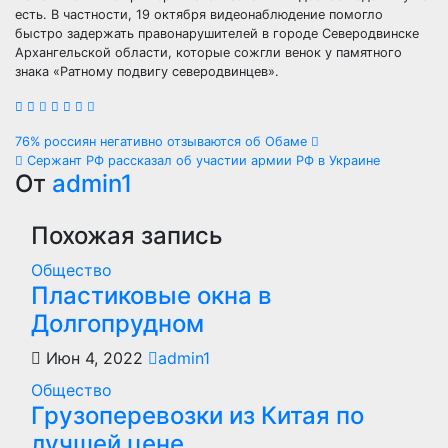
есть. В частности, 19 октября видеонаблюдение помогло
быстро задержать правонарушителей в городе Северодвинске
Архангельской области, которые сожгли венок у памятного
знака «Ратному подвигу северодвинцев».
Навигация
76% россиян негативно отзываются об Обаме
Сержант РФ рассказал об участии армии РФ в Украине
по
От
admin1
записям
Похожая запись
Общество
Пластиковые окна в
Долгопрудном
Июн 4, 2022
admin1
Общество
Грузоперевозки из Китая по
лучшей цене