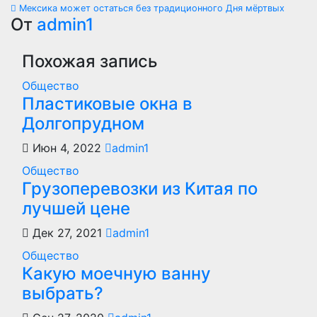
Навигация
Мексика может остаться без традиционного Дня мёртвых
по
От
admin1
записям
Похожая запись
Общество
Пластиковые окна в
Долгопрудном
Июн 4, 2022
admin1
Общество
Грузоперевозки из Китая по
лучшей цене
Дек 27, 2021
admin1
Общество
Какую моечную ванну
выбрать?