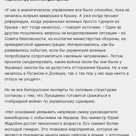
«У нас в аналитическом управлении все было спокойно, пока не
началась всерьез заварушка в Крыму. А уже когда прошел
референдум, когда украинских военных просто турнули из
Крыма – вот тогда началось!, – говорит источник. – Один за
другим посыпались запросы на моделирование ситуации – из
Совета безопасности, из коллегии министерства обороны, из
президентской администрации. Интересовались, как бы
развивались события, если бы украинские военные
попробовали сопротивляться «зеленым человечкам». Потом
просили смоделировать, какие войска (если бы они были у
Украины) смогли бы не допустить отторжения Крыма. Ну а как
началось в Луганске и Донецке, так с тех пор у нас еще никто в
отпуск не уходил».
Но не все белорусские эксперты по силовым структурам
согласны с тем, что Лукашенко готовится сражаться в
«гибридной войне» по украинскому сценарию.
«Нет оснований увязывать напрямую смену руководителя
минобороны с событиями на Украине. Экс-министр Юрий
Жадобин достиг пенсионного возраста. Его сменил более
молодой генерал. Это плановое мероприятие, которое не
является признаком начала неких реформ в армии, с которыми