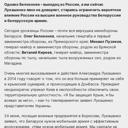
Однако Белоконев – выходец из России, а им сейчас
Лукашенко явно не доверяет, стараясь ограничить вероятное
влияние России на высшее военное руководство Белоруссии
и белорусскую армию.
Сегодня уроженцы России – почти вся верхушка минобороны
Беларуси.
Олег Белоконев
, начальник генштаба и первый
замминистра обороны, из Приморского края;
Михаил Пузиков
,
генерал-майор и замминистра обороны, родом из Брянской
области;
Виталий Киреев
, генерал-майор, замминистра
обороны по тылу, начальник тыла вооруженных сил, родом из
Магадана.
Очень многие высказывания и действия Александра Лукашенко
в 2014 году говорят о том, что он все больше примеряет на себя
и крымский сценарий, и происходящее в Донбассе. Президент
неоднократно упрекал Киев в неспособности обеспечить свою
территориальную целостность. «Я бы защищал Крым, я бы
воевал за него», – как-то темпераментно заявил Лукашенко
представителям Украины.
24 июня, посещая военные предприятия в Борисове, Лукашенко
заявил, что Беларуси нужна мобильная армия с эффективным
вооружением. «Нам нужна мобильная армия. Мы сделали на