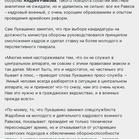
обороны
Андрея Равкова
. Такого поворота событий местные
аналитики не ожидали, но и удивились не сильно: все же Равков
– кадровый военный, с очень хорошим образованием и опытом
проведения армейских реформ.
Сам Лукашенко заметил, что при выборе кандидатуры на
должность министра обороны руководствовался принципом
омоложения кадров и сделал ставку на более молодого и
перспективного генерала.
«Многие меня настораживали тем, что он не служил в
центральном аппарате, не совсем с этими правилами знаком и
так далее. Может быть, это и недостаток, но частенько это
бывает в плюс, – приводит слова Лукашенко пресс-служба. –
Умный человек всегда разберется в ситуации в центральном
аппарате, но и привнесет что-то снизу, нам это очень нужно.
Нам это нужно и в гражданских ведомствах, и в военных
прежде всего».
«По-моему, то, что Лукашенко заменил спецслужбиста
Жадобина на молодого и деятельного кадрового военного
Равкова, показывает: президент не только технически
переоснащает армию, но и отказывается от устаревших
советских подходов к обеспечению обороноспособности