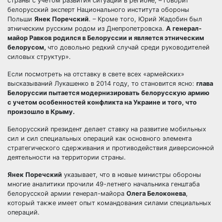
страны с учетом развития ситуации в регионе, – говорит
белорусский эксперт Национального института обороны
Польши
Янек Поречский
. – Кроме того, Юрий Жадобин был
этническим русским родом из Днепропетровска.
А генерал-
майор Равков родился в Белоруссии и является этническим
белорусом,
что довольно редкий случай среди руководителей
силовых структур».
Если посмотреть на отставку в свете всех «армейских»
высказываний Лукашенко в 2014 году, то становится ясно:
глава
Белоруссии пытается модернизировать белорусскую армию
с учетом особенностей конфликта на Украине и того, что
произошло в Крыму.
Белорусский президент делает ставку на развитие мобильных
сил и сил специальных операций как основного элемента
стратегического сдерживания и противодействия диверсионной
деятельности на территории страны.
Янек Поречский
указывает, что в новые министры обороны
многие аналитики прочили 49-летнего начальника генштаба
белорусской армии генерал-майора
Олега Белоконева
,
который также имеет опыт командования силами специальных
операций.