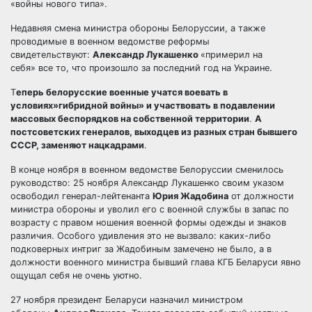
«войны нового типа».
Недавняя смена министра обороны Белоруссии, а также
проводимые в военном ведомстве реформы
свидетельствуют:
Александр Лукашенко
«примерил на
себя» все то, что произошло за последний год на
Украине.
Т
еперь белорусские военные учатся воевать в
условиях»гибридной войны» и участвовать в подавлении
массовых беспорядков на собственной территории
.
А
постсоветских генералов, выходцев из разных стран бывшего
СССР, заменяют нацкадрами
.
В конце ноября в военном ведомстве Белоруссии сменилось
руководство: 25 ноября Александр Лукашенко своим указом
освободил генерал-лейтенанта
Юрия Жадобина
от должности
министра обороны и уволил его с военной службы в запас по
возрасту с правом ношения военной формы одежды и знаков
различия. Особого удивления это не вызвало: каких-либо
подковерных интриг за Жадобиным замечено не было, а в
должности военного министра бывший глава КГБ Беларуси явно
ощущал себя не очень уютно.
27 ноября президент Беларуси назначил министром