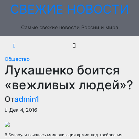
Перейти
СВЕЖИЕ НОВОСТИ
к
содержимому
Самые свежие новости России и мира
Общество
Лукашенко боится
«вежливых людей»?
От
admin1
Дек 4, 2016
В Беларуси началась модернизация армии под требования