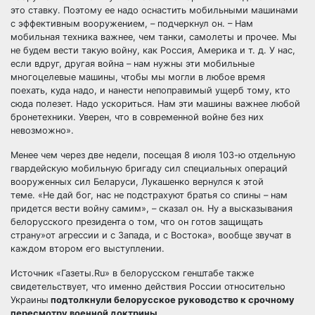
это ставку. Поэтому ее надо оснастить мобильными машинами
с эффективным вооружением, – подчеркнул он. – Нам
мобильная техника важнее, чем танки, самолеты и прочее. Мы
не будем вести такую войну, как Россия, Америка и т. д. У нас,
если вдруг, другая война – нам нужны эти мобильные
многоцелевые машины, чтобы мы могли в любое время
поехать, куда надо, и нанести непоправимый ущерб тому, кто
сюда полезет. Надо ускориться. Нам эти машины важнее любой
бронетехники. Уверен, что в современной войне без них
невозможно».
Менее чем через две недели, посещая 8 июля 103-ю отдельную
гвардейскую мобильную бригаду сил специальных операций
вооруженных сил Беларуси, Лукашенко вернулся к этой
теме. «Не дай бог, нас не подстрахуют братья со спины – нам
придется вести войну самим», – сказал он. Ну а высказывания
белорусского президента о том, что он готов защищать
страну»от агрессии и с Запада, и с Востока», вообще звучат в
каждом втором его выступлении.
Источник «Газеты.Ru» в белорусском генштабе также
свидетельствует, что именно действия России относительно
Украины
подтолкнули белорусское руководство к срочному
пересмотру военной доктрины.