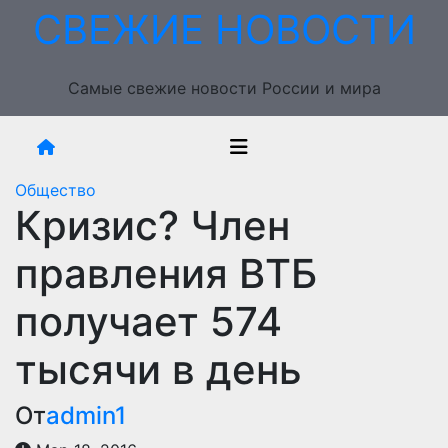
Перейти
СВЕЖИЕ НОВОСТИ
к
содержимому
Самые свежие новости России и мира
Общество
Кризис? Член
правления ВТБ
получает 574
тысячи в день
От
admin1