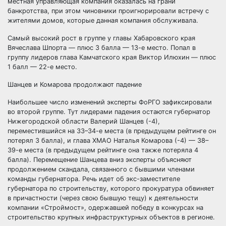
местная управляющая компания оказалась на грани
банкротства, при этом чиновники проигнорировали встречу с
жителями домов, которые данная компания обслуживала.
Самый высокий рост в группе у главы Хабаровского края
Вячеслава Шпорта — плюс 3 балла — 13-е место. Попал в
группу лидеров глава Камчатского края Виктор Илюхин — плюс
1 балл — 22-е место.
Шанцев и Комарова продолжают падение
Наибольшее число изменений эксперты ФоРГО зафиксировали
во второй группе. Тут лидерами падения остаются губернатор
Нижегородской области Валерий Шанцев (-4),
переместившийся на 33–34-е места (в предыдущем рейтинге он
потерял 3 балла), и глава ХМАО Наталья Комарова (-4) — 38–
39-е места (в предыдущем рейтинге она также потеряла 4
балла). Перемещение Шанцева вниз эксперты объясняют
продолжением скандала, связанного с бывшими членами
команды губернатора. Речь идет об экс-заместителе
губернатора по строительству, которого прокуратура обвиняет
в причастности (через свою бывшую тещу) к деятельности
компании «Строймост», одержавшей победу в конкурсах на
строительство крупных инфраструктурных объектов в регионе.