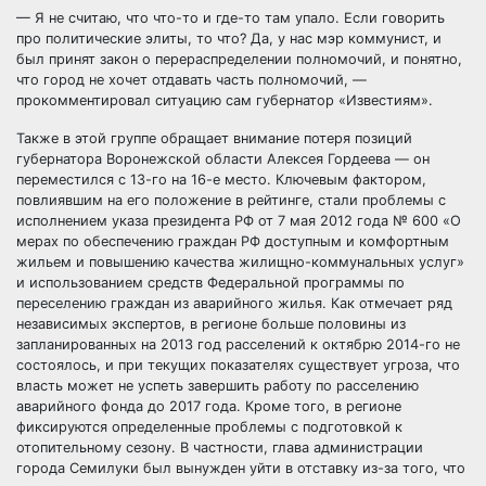
— Я не считаю, что что-то и где-то там упало. Если говорить
про политические элиты, то что? Да, у нас мэр коммунист, и
был принят закон о перераспределении полномочий, и понятно,
что город не хочет отдавать часть полномочий, —
прокомментировал ситуацию сам губернатор «Известиям».
Также в этой группе обращает внимание потеря позиций
губернатора Воронежской области Алексея Гордеева — он
переместился с 13-го на 16-е место. Ключевым фактором,
повлиявшим на его положение в рейтинге, стали проблемы с
исполнением указа президента РФ от 7 мая 2012 года № 600 «О
мерах по обеспечению граждан РФ доступным и комфортным
жильем и повышению качества жилищно-коммунальных услуг»
и использованием средств Федеральной программы по
переселению граждан из аварийного жилья. Как отмечает ряд
независимых экспертов, в регионе больше половины из
запланированных на 2013 год расселений к октябрю 2014-го не
состоялось, и при текущих показателях существует угроза, что
власть может не успеть завершить работу по расселению
аварийного фонда до 2017 года. Кроме того, в регионе
фиксируются определенные проблемы с подготовкой к
отопительному сезону. В частности, глава администрации
города Семилуки был вынужден уйти в отставку из-за того, что