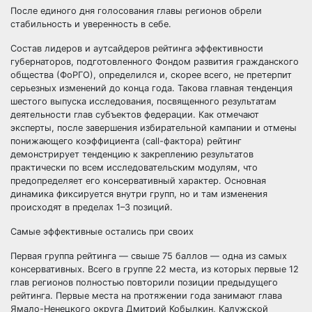
После единого дня голосования главы регионов обрели
стабильность и уверенность в себе.
Состав лидеров и аутсайдеров рейтинга эффективности
губернаторов, подготовленного Фондом развития гражданского
общества (ФоРГО), определился и, скорее всего, не претерпит
серьезных изменений до конца года. Такова главная тенденция
шестого выпуска исследования, посвященного результатам
деятельности глав субъектов федерации. Как отмечают
эксперты, после завершения избирательной кампании и отмены
понижающего коэффициента (call-фактора) рейтинг
демонстрирует тенденцию к закреплению результатов
практически по всем исследовательским модулям, что
предопределяет его консервативный характер. Основная
динамика фиксируется внутри групп, но и там изменения
происходят в пределах 1–3 позиций.
Самые эффективные остались при своих
Первая группа рейтинга — свыше 75 баллов — одна из самых
консервативных. Всего в группе 22 места, из которых первые 12
глав регионов полностью повторили позиции предыдущего
рейтинга. Первые места на протяжении года занимают глава
Ямало-Ненецкого округа Дмитрий Кобылкин, Калужской