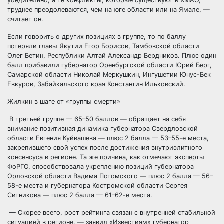
убедительно, а те конфликты, которые существуют в ХМАО,
труднее преодолеваются, чем на юге области или на Ямале, —
считает он.
Если говорить о других позициях в группе, то по баллу
потеряли главы Якутии Егор Борисов, Тамбовской области
Олег Бетин, Республики Алтай Александр Бердников. Плюс один
балл прибавили губернатор Оренбургской области Юрий Берг,
Самарской области Николай Меркушкин, Ингушетии Юнус-Бек
Евкуров, Забайкальского края Константин Ильковский.
Жилкин в шаге от «группы смерти»
В третьей группе — 65–50 баллов — обращает на себя
внимание позитивная динамика губернатора Свердловской
области Евгения Куйвашева — плюс 2 балла — 53–55-е места,
закрепившего свой успех после достижения внутриэлитного
консенсуса в регионе. Та же причина, как отмечают эксперты
ФоРГО, способствовала укреплению позиций губернатора
Орловской области Вадима Потомского — плюс 2 балла — 56–
58-е места и губернатора Костромской области Сергея
Ситникова — плюс 2 балла — 61–62-е места.
— Скорее всего, рост рейтинга связан с внутренней стабильной
ситуацией в регионе, — заявил «Известиям» губернатор