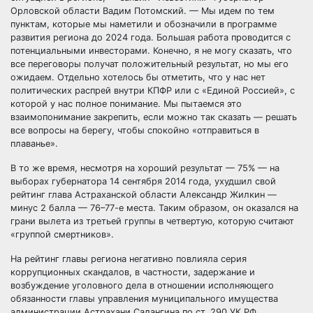
Орловской области Вадим Потомский. — Мы идем по тем
пунктам, которые мы наметили и обозначили в программе
развития региона до 2024 года. Большая работа проводится с
потенциальными инвесторами. Конечно, я не могу сказать, что
все переговоры получат положительный результат, но мы его
ожидаем. Отдельно хотелось бы отметить, что у нас нет
политических распрей внутри КПФР или с «Единой Россией», с
которой у нас полное понимание. Мы пытаемся это
взаимопонимание закрепить, если можно так сказать — решать
все вопросы на берегу, чтобы спокойно «отправиться в
плаванье».
В то же время, несмотря на хороший результат — 75% — на
выборах губернатора 14 сентября 2014 года, ухудшил свой
рейтинг глава Астраханской области Александр Жилкин —
минус 2 балла — 76–77-е места. Таким образом, он оказался на
грани вылета из третьей группы в четвертую, которую считают
«группой смертников».
На рейтинг главы региона негативно повлияла серия
коррупционных скандалов, в частности, задержание и
возбуждение уголовного дела в отношении исполняющего
обязанности главы управления муниципального имущества
администрации Астрахани Салангина по ст. 290 УК РФ