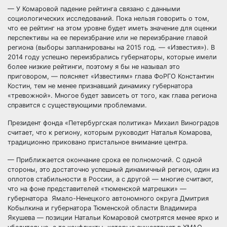
— У Комаровой падение рейтинга связано с данными
социологических исследований. Пока нельзя говорить о том,
что ее рейтинг на этом уровне будет иметь значение для оценки
перспективы на ее переизбрание или не переизбрание главой
региона (выборы запланированы на 2015 год. — «Известия»). В
2014 году успешно переизбрались губернаторы, которые имели
более низкие рейтинги, поэтому я бы не называл это
приговором, — поясняет «Известиям» глава ФоРГО Константин
Костин, тем не менее признавший динамику губернатора
«тревожной». Многое будет зависеть от того, как глава региона
справится с существующими проблемами.
Президент фонда «Петербургская политика» Михаил Виноградов
считает, что к региону, которым руководит Наталья Комарова,
традиционно приковано пристальное внимание центра.
— Приближается окончание срока ее полномочий. С одной
стороны, это достаточно успешный динамичный регион, один из
оплотов стабильности в России, а с другой — многие считают,
что на фоне представителей «тюменской матрешки» —
губернатора Ямало-Ненецкого автономного округа Дмитрия
Кобылкина и губернатора Тюменской области Владимира
Якушева — позиции Натальи Комаровой смотрятся менее ярко и