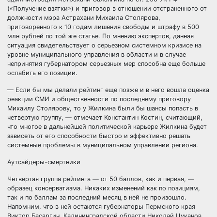
(«Получение взятки») и приговор в отношении отстраненного от
должности мэра Астрахани Михаила Столярова,
приговоренного к 10 годам лишения свободы и штрафу в 500
млн рублей по той же статье. По мнению экспертов, данная
ситуация свидетельствует о серьезном системном кризисе на
уровне муниципального управления в области и в случае
непринятия губернатором серьезных мер способна еще больше
ослабить его позиции.
— Если бы мы делали рейтинг еще позже и в него вошла оценка
реакции СМИ и общественности по последнему приговору
Михаилу Столярову, то у Жилкина были бы шансы попасть в
четвертую группу, — отмечает Константин Костин, считающий,
что многое в дальнейшей политической карьере Жилкина будет
зависеть от его способности быстро и эффективно решать
системные проблемы в муниципальном управлении региона.
Аутсайдеры-смертники
Четвертая группа рейтинга — от 50 баллов, как и первая, —
образец консерватизма. Никаких изменений как по позициям,
так и по баллам за последний месяц в ней не произошло.
Напомним, что в ней остаются губернаторы Пермского края
Виктор Басаргин, Калининградской области Николай Цуканов,