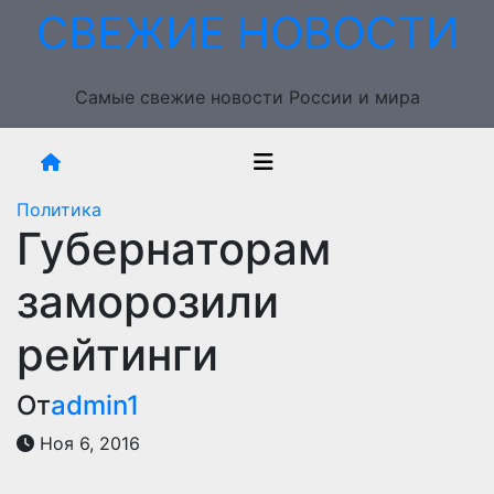
Перейти
СВЕЖИЕ НОВОСТИ
к
содержимому
Самые свежие новости России и мира
Политика
Губернаторам
заморозили
рейтинги
От
admin1
Ноя 6, 2016