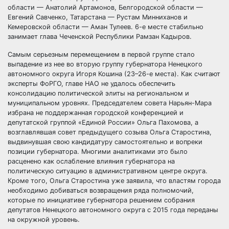
области — Анатолий Артамонов, Белгородской области —
Евгений Савченко, Татарстана — Рустам Минниханов и
Кемеровской области — Аман Тулеев. 6-е месте стабильно
занимает глава Чеченской Республики Рамзан Кадыров.
Самым серьезным перемещением в первой группе стало
выпадение из нее во вторую группу губернатора Ненецкого
автономного округа Игоря Кошина (23–26-е места). Как считают
эксперты ФоРГО, главе НАО не удалось обеспечить
консолидацию политической элиты на региональном и
муниципальном уровнях. Председателем совета Нарьян-Мара
избрана не поддержанная городской конференцией и
депутатской группой «Единой России» Ольга Пахомова, а
возглавлявшая совет предыдущего созыва Ольга Старостина,
выдвинувшая свою кандидатуру самостоятельно и вопреки
позиции губернатора. Многими аналитиками это было
расценено как ослабление влияния губернатора на
политическую ситуацию в административном центре округа.
Кроме того, Ольга Старостина уже заявила, что властям города
необходимо добиваться возвращения ряда полномочий,
которые по инициативе губернатора решением собрания
депутатов Ненецкого автономного округа с 2015 года переданы
на окружной уровень.