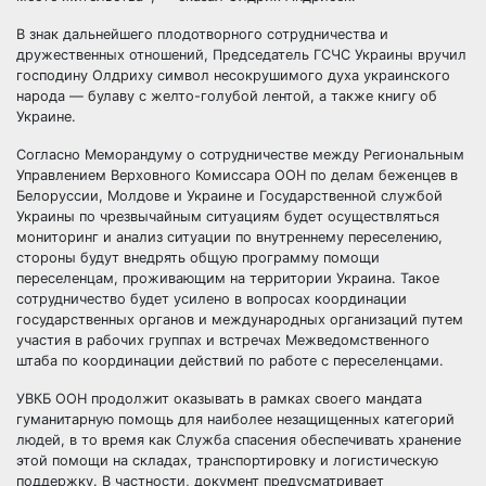
В знак дальнейшего плодотворного сотрудничества и
дружественных отношений, Председатель ГСЧС Украины вручил
господину Олдриху символ несокрушимого духа украинского
народа — булаву с желто-голубой лентой, а также книгу об
Украине.
Согласно Меморандуму о сотрудничестве между Региональным
Управлением Верховного Комиссара ООН по делам беженцев в
Белоруссии, Молдове и Украине и Государственной службой
Украины по чрезвычайным ситуациям будет осуществляться
мониторинг и анализ ситуации по внутреннему переселению,
стороны будут внедрять общую программу помощи
переселенцам, проживающим на территории Украина. Такое
сотрудничество будет усилено в вопросах координации
государственных органов и международных организаций путем
участия в рабочих группах и встречах Межведомственного
штаба по координации действий по работе с переселенцами.
УВКБ ООН продолжит оказывать в рамках своего мандата
гуманитарную помощь для наиболее незащищенных категорий
людей, в то время как Служба спасения обеспечивать хранение
этой помощи на складах, транспортировку и логистическую
поддержку. В частности, документ предусматривает