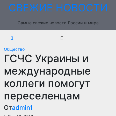
Перейти
СВЕЖИЕ НОВОСТИ
к
содержимому
Самые свежие новости России и мира
Общество
ГСЧС Украины и
международные
коллеги помогут
переселенцам
От
admin1