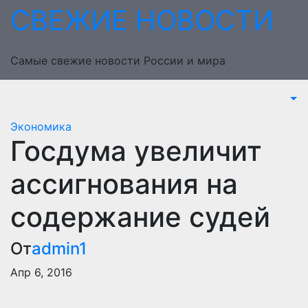
Перейти
СВЕЖИЕ НОВОСТИ
к
содержимому
Самые свежие новости России и мира
Экономика
Госдума увеличит
ассигнования на
содержание судей
От
admin1
Апр 6, 2016